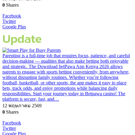
0
Shares
Facebook
Twitter
Google Plus
Update
Parenting is a full-time job that requires focus, patience, and careful
decision-making — qualities that also make betting both enjoyable
and strategic. The Download betPawa App Kenya 2026 allows
parents to engage with sports betting conveniently, from anywhere,
without disrupting family routines. Whether you’re following
football, basketball, or other sports, the app makes it easy to place
bets, track odds, and enjoy promotions while balancing daily
responsibilities. Start your journey today in Betpawa casino! The
platform is secure, fast, and…
12 พฤษภาคม 2569
0
Shares
Facebook
Twitter
Google Plus