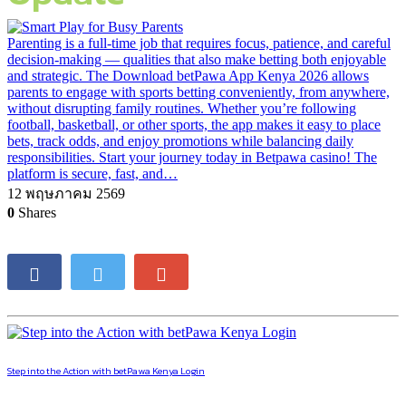
Parenting is a full-time job that requires focus, patience, and careful
decision-making — qualities that also make betting both enjoyable
and strategic. The Download betPawa App Kenya 2026 allows
parents to engage with sports betting conveniently, from anywhere,
without disrupting family routines. Whether you’re following
football, basketball, or other sports, the app makes it easy to place
bets, track odds, and enjoy promotions while balancing daily
responsibilities. Start your journey today in Betpawa casino! The
platform is secure, fast, and…
12 พฤษภาคม 2569
0
Shares
Step into the Action with betPawa Kenya Login