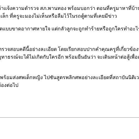
ข้าแจ้งความตำรวจ สภ.พานทอง พร้อมบอกว่า ตอนที่ครูมาหาที่บ้าน รู้เ
เล็ก ที่ครูจะมองไม่เห็นหรือลืมไว้ในรถตู้ตามที่เคยมีข่าว
สียชีวิตแบบขาดอากาศหายใจ แต่กลัวลูกจะถูกทำร้ายหรือถูกใครทำอะไ
วจตรวจสอบคดีนี้อย่างละเอียด โดยเรียกสอบปากคำคุณครูที่เกี่ย
ป็นอุทาธรณ์จะได้ไม่เกิดกับใครอีก พร้อมยืนยันว่า จะเดินหน้าต่อสู้เพ
มส่งศพเด็กหญิง ไปชันสูตรพลิกศพอย่างละเอียดที่สถาบันนิติเวช
ข้องต่อไป