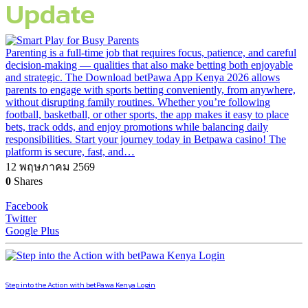
Update
Parenting is a full-time job that requires focus, patience, and careful
decision-making — qualities that also make betting both enjoyable
and strategic. The Download betPawa App Kenya 2026 allows
parents to engage with sports betting conveniently, from anywhere,
without disrupting family routines. Whether you’re following
football, basketball, or other sports, the app makes it easy to place
bets, track odds, and enjoy promotions while balancing daily
responsibilities. Start your journey today in Betpawa casino! The
platform is secure, fast, and…
12 พฤษภาคม 2569
0
Shares
Facebook
Twitter
Google Plus
Step into the Action with betPawa Kenya Login