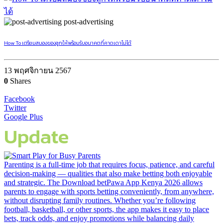
post-advertising
How To เตรียมสมองของลูกให้พร้อมรับอนาคตที่คาดเดาไม่ได้
13 พฤศจิกายน 2567
0
Shares
Facebook
Twitter
Google Plus
Update
Parenting is a full-time job that requires focus, patience, and careful
decision-making — qualities that also make betting both enjoyable
and strategic. The Download betPawa App Kenya 2026 allows
parents to engage with sports betting conveniently, from anywhere,
without disrupting family routines. Whether you’re following
football, basketball, or other sports, the app makes it easy to place
bets, track odds, and enjoy promotions while balancing daily