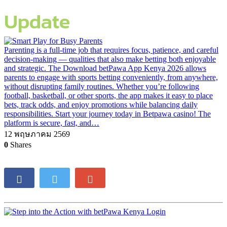
Update
Parenting is a full-time job that requires focus, patience, and careful
decision-making — qualities that also make betting both enjoyable
and strategic. The Download betPawa App Kenya 2026 allows
parents to engage with sports betting conveniently, from anywhere,
without disrupting family routines. Whether you’re following
football, basketball, or other sports, the app makes it easy to place
bets, track odds, and enjoy promotions while balancing daily
responsibilities. Start your journey today in Betpawa casino! The
platform is secure, fast, and…
12 พฤษภาคม 2569
0
Shares