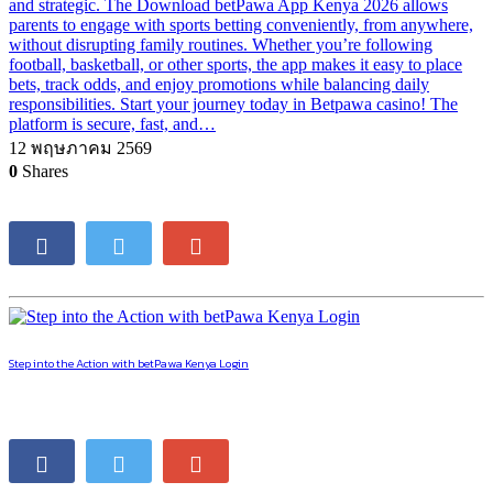
and strategic. The Download betPawa App Kenya 2026 allows
parents to engage with sports betting conveniently, from anywhere,
without disrupting family routines. Whether you’re following
football, basketball, or other sports, the app makes it easy to place
bets, track odds, and enjoy promotions while balancing daily
responsibilities. Start your journey today in Betpawa casino! The
platform is secure, fast, and…
12 พฤษภาคม 2569
0
Shares
Step into the Action with betPawa Kenya Login