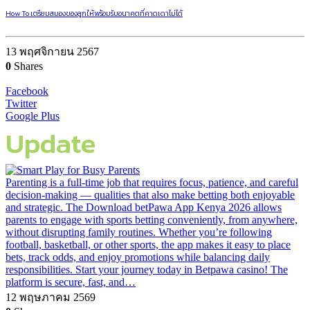
How To เตรียมสมองของลูกให้พร้อมรับอนาคตที่คาดเดาไม่ได้
13 พฤศจิกายน 2567
0
Shares
Facebook
Twitter
Google Plus
Update
Parenting is a full-time job that requires focus, patience, and careful
decision-making — qualities that also make betting both enjoyable
and strategic. The Download betPawa App Kenya 2026 allows
parents to engage with sports betting conveniently, from anywhere,
without disrupting family routines. Whether you’re following
football, basketball, or other sports, the app makes it easy to place
bets, track odds, and enjoy promotions while balancing daily
responsibilities. Start your journey today in Betpawa casino! The
platform is secure, fast, and…
12 พฤษภาคม 2569