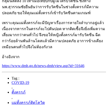
กลุ่มนี้ลดลง 10 เท่าเมื่อเทียบกับผู้ไม่ได้รับวัคซีน ซึ่งทาง
นพ.สุวรรณชัยยืนยันว่าการรับวัคซีนในช่วงตั้งครรภ์มีความ
ปลอดภัย ขอให้คุณแม่ตั้งครรภ์เข้ารับวัคซีนตามเกณฑ์
เพราะคุณแม่ตั้งครรภ์จะมีปัญหาเรื่องการหายใจลำบากอยู่แล้ว
เนื่องจากทารกในครรภ์จะไปดันปอด หากติดเชื้อจึงยิ่งเพิ่มความ
เสี่ยงมากกว่าคนทั่วไป จึงขอให้หญิงตั้งครรภ์มารับวัคซีน ฉีด
กว่าร้อยล้านพันล้านโดสแล้วมีความปลอดภัย อาการข้างเคียง
เหมือนคนทั่วไปจึงไม่ต้องกังวล
อ้างอิงจาก
https://www.dmh.go.th/news-dmh/view.asp?id=31646
Tag :
COVID-19
,
ตั้งครรภ์
,
แม่ตั้งครรภ์ติดโควิด
,