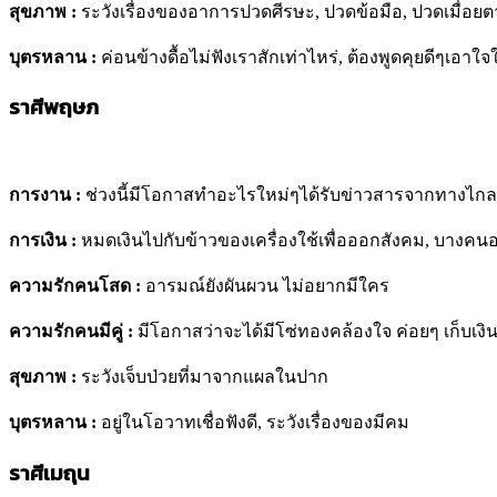
สุขภาพ :
ระวังเรื่องของอาการปวดศีรษะ, ปวดข้อมือ, ปวดเมื่อย
บุตรหลาน
:
ค่อนข้างดื้อไม่ฟังเราสักเท่าไหร่, ต้องพูดคุยดีๆเอาใจ
ราศีพฤษภ
การงาน :
ช่วงนี้มีโอกาสทำอะไรใหม่ๆได้รับข่าวสารจากทางไกล, 
การเงิน :
หมดเงินไปกับข้าวของเครื่องใช้เพื่อออกสังคม, บางคนอา
ความรักคนโสด :
อารมณ์ยังผันผวน ไม่อยากมีใคร
ความรักคนมีคู่ :
มีโอกาสว่าจะได้มีโซ่ทองคล้องใจ ค่อยๆ เก็บเงิ
สุขภาพ :
ระวังเจ็บป่วยที่มาจากแผลในปาก
บุตรหลาน :
อยู่ในโอวาทเชื่อฟังดี, ระวังเรื่องของมีคม
ราศีเมถุน