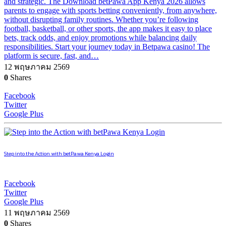
and strategic. The Download betPawa App Kenya 2026 allows
parents to engage with sports betting conveniently, from anywhere,
without disrupting family routines. Whether you’re following
football, basketball, or other sports, the app makes it easy to place
bets, track odds, and enjoy promotions while balancing daily
responsibilities. Start your journey today in Betpawa casino! The
platform is secure, fast, and…
12 พฤษภาคม 2569
0
Shares
Facebook
Twitter
Google Plus
Step into the Action with betPawa Kenya Login
Facebook
Twitter
Google Plus
11 พฤษภาคม 2569
0
Shares