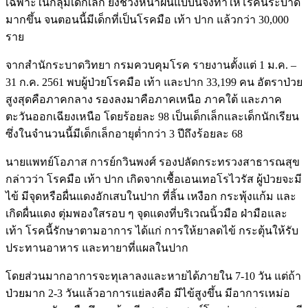
เฉพาะในกลุ่มเด็กเล็ก ยิ่งช่วงหน้าฝนแบบนี้จึงทำให้โรคนี้ระบาด
มากขึ้น จนตอนนี้มีเด็กที่เป็นโรคมือ เท้า ปาก แล้วกว่า 30,000
ราย
จากสำนักระบาดวิทยา กรมควบคุมโรค รายงานตั้งแต่ 1 ม.ค. –
31 ก.ค. 2561 พบผู้ป่วยโรคมือ เท้า และปาก 33,199 คน อัตราป่วย
สูงสุดคือภาคกลาง รองลงมาคือภาคเหนือ ภาคใต้ และภาค
ตะวันออกเฉียงเหนือ โดยร้อยละ 98 เป็นเด็กเล็กและเด็กนักเรียน
ซึ่งในจำนวนนี้มีเด็กเล็กอายุต่ำกว่า 3 ปีถึงร้อยละ 68
นายแพทย์โอภาส การย์กวินพงศ์ รองปลัดกระทรวงสาธารณสุข
กล่าวว่า โรคมือ เท้า ปาก เกิดจากเชื้อเอนเทอโรไวรัส ผู้ป่วยจะมี
ไข้ มีจุดหรือผื่นแดงอักเสบในปาก ที่ลิ้น เหงือก กระพุ้งแก้ม และ
เกิดผื่นแดง ตุ่มพองใสรอบ ๆ จุดแดงที่บริเวณนิ้วมือ ฝ่ามือและ
เท้า โรคนี้รักษาตามอาการ ได้แก่ การให้ยาลดไข้ กระตุ้นให้รับ
ประทานอาหาร และทายาที่แผลในปาก
โดยส่วนมากอาการจะทุเลาลงและหายได้ภายใน 7-10 วัน แต่ถ้า
ป่วยมาก 2-3 วันแล้วอาการแย่ลงคือ มีไข้สูงขึ้น มีอาการเหม่อ