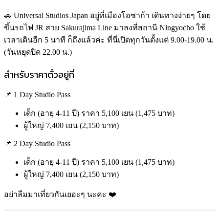
🚗 Universal Studios Japan อยู่ที่เมืองโอซาก้า เดินทางง่ายๆ โดย
ขึ้นรถไฟ JR สาย Sakurajima Line มาลงที่สถานี Ningyocho ใช้
เวลาเดินอีก 5 นาที ก็ถึงแล้วค่ะ ที่นี่เปิดทุกวันตั้งแต่ 9.00-19.00 น.
(วันหยุดปิด 22.00 น.)
สำหรับราคาตั๋วอยู่ที่
📌 1 Day Studio Pass
เด็ก (อายุ 4-11 ปี) ราคา 5,100 เยน (1,475 บาท)
ผู้ใหญ่ 7,400 เยน (2,150 บาท)
📌 2 Day Studio Pass
เด็ก (อายุ 4-11 ปี) ราคา 5,100 เยน (1,475 บาท)
ผู้ใหญ่ 7,400 เยน (2,150 บาท)
อย่าลืมมาเที่ยวกันเยอะๆ นะคะ ❤️