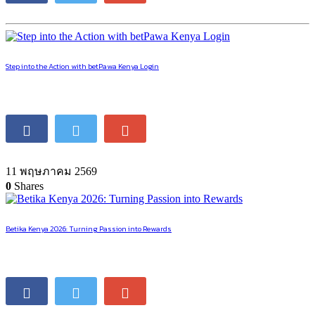
Step into the Action with betPawa Kenya Login
11 พฤษภาคม 2569
0
Shares
Betika Kenya 2026: Turning Passion into Rewards