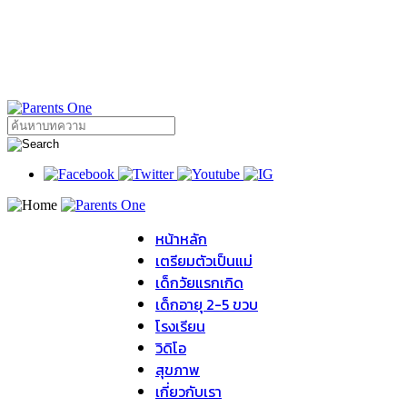
หน้าหลัก
เตรียมตัวเป็นแม่
เด็กวัยแรกเกิด
เด็กอายุ 2-5 ขวบ
โรงเรียน
วิดิโอ
สุขภาพ
เกี่ยวกับเรา