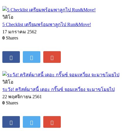
วิดิโอ
5 Checklist เตรียมพร้อมพาลูกไป Run&Move!
17 มกราคม 2562
0
Shares
วิดิโอ
ระวัง! คริสต์มาสนี้ เดอะ กริ๊นซ์ จอมเหวี่ยง จะมาขโมยไป
22 พฤศจิกายน 2561
0
Shares