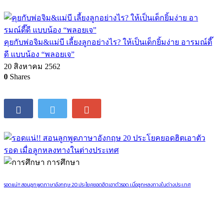
คุยกับพ่อจิม&แม่บี เลี้ยงลูกอย่างไร? ให้เป็นเด็กยิ้มง่าย อารมณ์ดี๊
ดี แบบน้อง “พลอยเจ”
20 สิงหาคม 2562
0
Shares
การศึกษา
รอดแน่!! สอนลูกพูดภาษาอังกฤษ 20 ประโยคยอดฮิตเอาตัวรอด เมื่อลูกหลงทางในต่างประเทศ