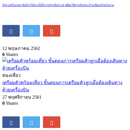
ไปทะเลกันเถอะ! สิ่งดีๆ ที่ลูกจะได้รับจากการไปทะเล พร้อมวิธีการจัดกระเป๋าเตรียมตัวเดินทาง
12 พฤษภาคม 2562
0
Shares
ท่องเที่ยว
เตรียมตัวพร้อมเที่ยว ขั้นตอนการเตรียมตัวลูกเมื่อต้องเดินทาง
ด้วยเครื่องบิน
27 พฤศจิกายน 2561
0
Shares