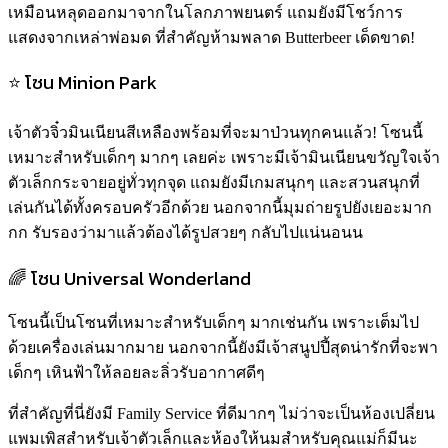
เหมือนหลุดออกมาจากในโลกภาพยนตร์ แถมยังมีโชว์การ
แสดงจากเหล่าพ่อมด ที่สำคัญห้ามพลาด Butterbeer เด็ดขาด!
⭐️ โซน Minion Park
เจ้าตัวจิ๋วมินเนียนสีเหลืองพร้อมที่จะมาป่วนทุกคนแล้ว! โซนนี้
เหมาะสำหรับเด็กๆ มากๆ เลยค่ะ เพราะมีเจ้ามินเนียนขวัญใจเจ้า
ตัวเล็กกระจายอยู่ทั่วทุกจุด แถมยังมีเกมสนุกๆ และสวนสนุกที่
เล่นกันได้ทั้งครอบครัวอีกด้วย นอกจากนี้มุมถ่ายรูปยังเยอะมาก
กก รับรองว่ามาแล้วต้องได้รูปสวยๆ กลับไปแน่นอนน
🌈 โซน Universal Wonderland
โซนนี้เป็นโซนที่เหมาะสำหรับเด็กๆ มากเช่นกัน เพราะเต็มไป
ด้วยเครื่องเล่นมากมาย นอกจากนี้ยังมีเจ้าสนูปปี้สุดน่ารักที่จะพา
เด็กๆ เหินฟ้าให้ลอยละลิ่วรับอากาศดีๆ
ที่สำคัญที่นี่ยังมี Family Service ที่ดีมากๆ ไม่ว่าจะเป็นห้องเปลี่ยน
แพมเพิสสำหรับเจ้าตัวเล็กและห้องให้นมสำหรับคุณแม่ก็มีนะ