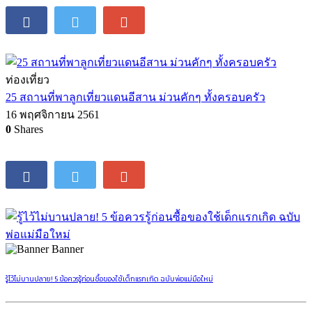
ท่องเที่ยว
25 สถานที่พาลูกเที่ยวแดนอีสาน ม่วนคักๆ ทั้งครอบครัว
16 พฤศจิกายน 2561
0
Shares
Banner
รู้ไว้ไม่บานปลาย! 5 ข้อควรรู้ก่อนซื้อของใช้เด็กแรกเกิด ฉบับพ่อแม่มือใหม่