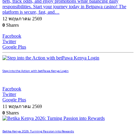
bets, track odds, and enjoy promotions while balancing daily
responsibilities. Start your journey today in Betpawa casino! The
platform is secure, fast, and…
12 พฤษภาคม 2569
0
Shares
Facebook
Twitter
Google Plus
Step into the Action with betPawa Kenya Login
Facebook
Twitter
Google Plus
11 พฤษภาคม 2569
0
Shares
Betika Kenya 2026: Turning Passion into Rewards