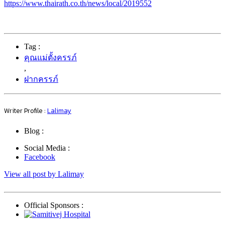
https://www.thairath.co.th/news/local/2019552
Tag :
คุณแม่ตั้งครรภ์
,
ฝากครรภ์
Writer Profile :
Lalimay
Blog :
Social Media :
Facebook
View all post by Lalimay
Official Sponsors :