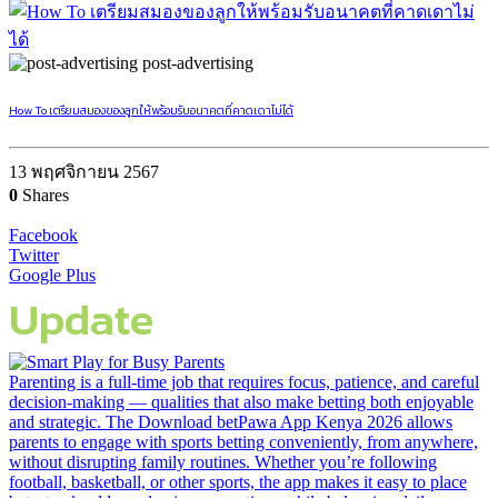
post-advertising
How To เตรียมสมองของลูกให้พร้อมรับอนาคตที่คาดเดาไม่ได้
13 พฤศจิกายน 2567
0
Shares
Facebook
Twitter
Google Plus
Update
Parenting is a full-time job that requires focus, patience, and careful
decision-making — qualities that also make betting both enjoyable
and strategic. The Download betPawa App Kenya 2026 allows
parents to engage with sports betting conveniently, from anywhere,
without disrupting family routines. Whether you’re following
football, basketball, or other sports, the app makes it easy to place