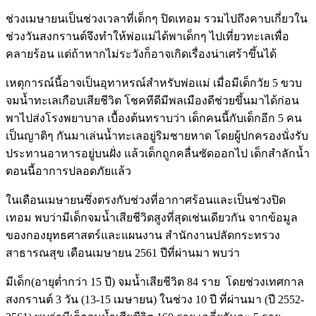
ช่วงเมษายนเป็นช่วงเวลาที่เด็กๆ ปิดเทอม รวมไปถึงคาบเกี่ยวใน
ช่วงวันสงกรานต์จึงทำให้พ่อแม่ได้พาเด็กๆ ไปเที่ยวทะเลเพื่อ
คลายร้อน แต่ถ้าหากไม่ระวังก็อาจเกิดเรื่องน่าเศร้าขึ้นได้
เหตุการณ์นี้อาจเป็นอุทาหรณ์สำหรับพ่อแม่ เมื่อมีเด็กวัย 5 ขวบ
จมน้ำทะเลเกือบเสียชีวิต โชคทีดีมีพลเมืองดีช่วยขึ้นมาได้ก่อน
พาไปส่งโรงพยาบาล เบื้องต้นทราบว่า เด็กคนนี้กับเด็กอีก 5 คน
เป็นญาติๆ กันมาเล่นน้ำทะเลอยู่ริมชายหาด โดยผู้ปกครองนั่งรับ
ประทานอาหารอยู่บนฝั่ง แล้วเด็กถูกคลื่นซัดออกไป เด็กสำลักน้ำ
ตอนนี้อาการปลอดภัยแล้ว
ในเดือนเมษายนซึ่งตรงกับช่วงที่อากาศร้อนและเป็นช่วงปิด
เทอม พบว่ามีเด็กจมน้ำเสียชีวิตสูงที่สุดเช่นเดียวกัน จากข้อมูล
ของกองยุทธศาสตร์และแผนงาน สำนักงานปลัดกระทรวง
สาธารณสุข เดือนเมษายน 2561 ปีที่ผ่านมา พบว่า
มีเด็ก(อายุต่ำกว่า 15 ปี) จมน้ำเสียชีวิต 84 ราย โดยช่วงเทศกาล
สงกรานต์ 3 วัน (13-15 เมษายน) ในช่วง 10 ปี ที่ผ่านมา (ปี 2552-