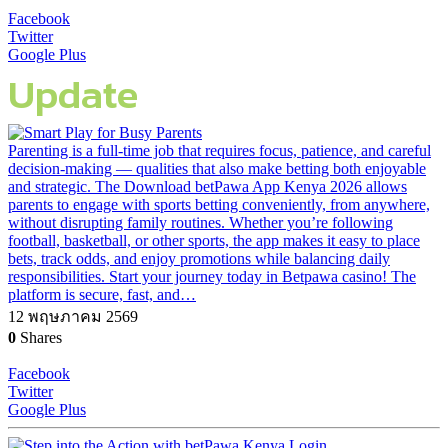
Facebook
Twitter
Google Plus
Update
Parenting is a full-time job that requires focus, patience, and careful
decision-making — qualities that also make betting both enjoyable
and strategic. The Download betPawa App Kenya 2026 allows
parents to engage with sports betting conveniently, from anywhere,
without disrupting family routines. Whether you’re following
football, basketball, or other sports, the app makes it easy to place
bets, track odds, and enjoy promotions while balancing daily
responsibilities. Start your journey today in Betpawa casino! The
platform is secure, fast, and…
12 พฤษภาคม 2569
0
Shares
Facebook
Twitter
Google Plus