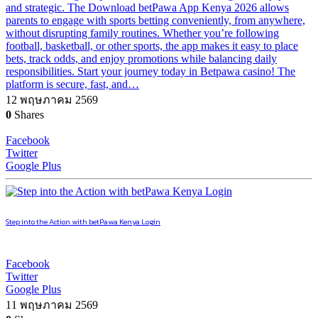
and strategic. The Download betPawa App Kenya 2026 allows
parents to engage with sports betting conveniently, from anywhere,
without disrupting family routines. Whether you’re following
football, basketball, or other sports, the app makes it easy to place
bets, track odds, and enjoy promotions while balancing daily
responsibilities. Start your journey today in Betpawa casino! The
platform is secure, fast, and…
12 พฤษภาคม 2569
0
Shares
Facebook
Twitter
Google Plus
Step into the Action with betPawa Kenya Login
Facebook
Twitter
Google Plus
11 พฤษภาคม 2569