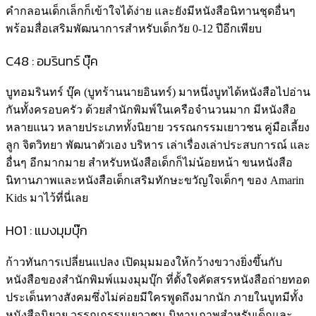
คำกลอนเด็กเล็กก็เข้าใจได้ง่าย และยังมีหนังสือนิทานชุดอื่นๆ
พร้อมสื่อเสริมพัฒนาการสำหรับเด็กวัย 0-12 ปีอีกเพียบ
C48 : อมรินทร์ บุ๊ค
บูทอมรินทร์ บุ๊ค (บูทร้านนายอินทร์) มาหนึ่งบูทได้หนังสือไปอ่าน
กันทั้งครอบครัว ด้วยสำนักพิมพ์ในเครือจำนวนมาก มีหนังสือ
หลายแนว หลายประเภททั้งนิยาย วรรณกรรมเยาวชน คู่มือเลี้ยง
ลูก จิตวิทยา พัฒนาตัวเอง บริหาร เล่าเรื่องเล่าประสบการณ์ และ
อื่นๆ อีกมากมาย สำหรับหนังสือเด็กก็ไม่น้อยหน้า ขนหนังสือ
นิทานภาพและหนังสือเด็กเสริมทักษะขวัญใจเด็กๆ ของ Amarin
Kids มาไว้ที่นี่เลย
H01 : แมงมุมบุ๊ก
ก้าวทันการเปลี่ยนแปลง เปิดมุมมองให้กว้างขวางยิ่งขึ้นกับ
หนังสือของสำนักพิมพ์แมงมุมบุ๊ก ที่ตั้งใจคัดสรรหนังสือถ่ายทอด
ประเด็นทางสังคมซึ่งไม่ค่อยมีใครพูดถึงมากนัก ภายในบูทมีทั้ง
หนังสือนิยาย วรรณกรรมเยาวชน นิทานภาพสำหรับเด็กและ