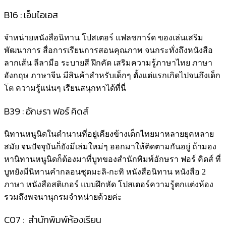
B16 : เอ็มไอเอส
จำหน่ายหนังสือนิทาน โปสเตอร์ แฟลชการ์ด ของเล่นเสริม
พัฒนาการ สื่อการเรียนการสอนคุณภาพ จนกระทั่งถึงหนังสือ
ลากเส้น ลีลามือ ระบายสี ฝึกคัด เสริมความรู้ภาษาไทย ภาษา
อังกฤษ ภาษาจีน มีสินค้าสำหรับเด็กๆ ตั้งแต่แรกเกิดไปจนถึงเด็ก
โต ความรู้แน่นๆ เรียนสนุกหาได้ที่นี่
B39 : อักษรา ฟอร์ คิดส์
นิทานหนูนิดในตำนานที่อยู่เคียงข้างเด็กไทยมาหลายยุคหลาย
สมัย จนปัจจุบันก็ยังมีเล่มใหม่ๆ ออกมาให้ติดตามกันอยู่ ถ้ามอง
หานิทานหนูนิดก็ต้องมาที่บูทของสำนักพิมพ์อักษรา ฟอร์ คิดส์ ที่
บูทยังมีนิทานคำกลอนชุดมะลิ-กะทิ หนังสือนิทาน หนังสือ 2
ภาษา หนังสือสติเกอร์ แบบฝึกหัด โปสเตอร์ความรู้ตกแต่งห้อง
รวมถึงพจนานุกรมจำหน่ายด้วยค่ะ
C07 : สำนักพิมพ์ห้องเรียน