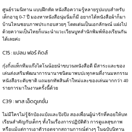
ศูนย์รวมนิทาน แบบฝึกหัด หนังสือความรู้หลายรูปแบบสำหรับ
เด็กอายุ 0-7 ปี มองหาหนังสือนุ่มนิ่มก็มี อยากได้หนังสือผ้าก็มา
บ้านไหนชอบภาพประกอบสวยๆ โดดเด่นเป็นเอกลักษณ์ แฝงไป
ด้วยความเป็นไทยก็แนะนำแวะเวียนบูทสำนักพิมพ์ห้องเรียนกัน
ได้เลยค่ะ
C15 : แปลน ฟอร์ คิดส์
กุ๋งกิ๋งแท็กทีมแก๊งไดโนน้อยนำขบวนหนังสือดี มีสาระและของ
เล่นส่งเสริมพัฒนาการนานาชนิดมาพบปะทุกคนที่งานมหกรรม
หนังสือระดับชาติ แถมยกทัพสินค้าใหม่และของเล่นมากกว่า 40
รายการมาในงานครั้งนี้ด้วย
C39​ : พาส เอ็ดดูเคชั่น
ไม่มีใครไม่รู้จักป๋องแป๋งและปิงปิง สองเพื่อนผู้น่ารักที่คอยให้บท
เรียนสำคัญกับเด็กๆ ทั้งในเรื่องการปฏิบัติตัว การดูแลสุขภาพ
หรือแม้แต่การเอาตัวรอดจากสถานการณ์ต่างๆ ในฉบับนิทาน