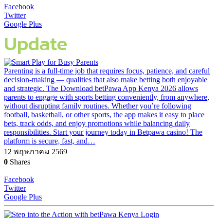
Facebook
Twitter
Google Plus
Update
Parenting is a full-time job that requires focus, patience, and careful
decision-making — qualities that also make betting both enjoyable
and strategic. The Download betPawa App Kenya 2026 allows
parents to engage with sports betting conveniently, from anywhere,
without disrupting family routines. Whether you’re following
football, basketball, or other sports, the app makes it easy to place
bets, track odds, and enjoy promotions while balancing daily
responsibilities. Start your journey today in Betpawa casino! The
platform is secure, fast, and…
12 พฤษภาคม 2569
0
Shares
Facebook
Twitter
Google Plus