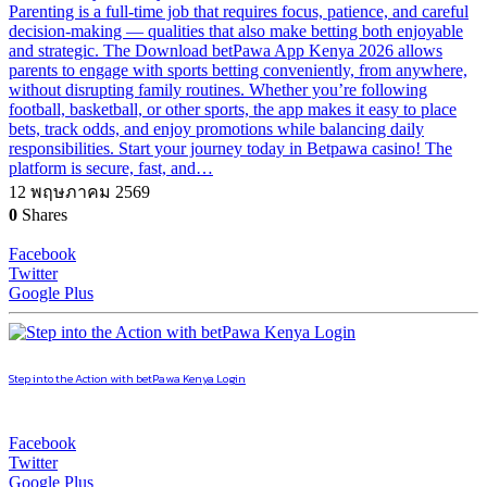
Parenting is a full-time job that requires focus, patience, and careful
decision-making — qualities that also make betting both enjoyable
and strategic. The Download betPawa App Kenya 2026 allows
parents to engage with sports betting conveniently, from anywhere,
without disrupting family routines. Whether you’re following
football, basketball, or other sports, the app makes it easy to place
bets, track odds, and enjoy promotions while balancing daily
responsibilities. Start your journey today in Betpawa casino! The
platform is secure, fast, and…
12 พฤษภาคม 2569
0
Shares
Facebook
Twitter
Google Plus
Step into the Action with betPawa Kenya Login
Facebook
Twitter
Google Plus