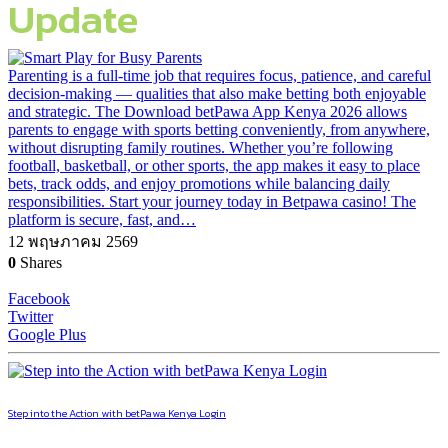
Update
Parenting is a full-time job that requires focus, patience, and careful
decision-making — qualities that also make betting both enjoyable
and strategic. The Download betPawa App Kenya 2026 allows
parents to engage with sports betting conveniently, from anywhere,
without disrupting family routines. Whether you’re following
football, basketball, or other sports, the app makes it easy to place
bets, track odds, and enjoy promotions while balancing daily
responsibilities. Start your journey today in Betpawa casino! The
platform is secure, fast, and…
12 พฤษภาคม 2569
0
Shares
Facebook
Twitter
Google Plus
Step into the Action with betPawa Kenya Login