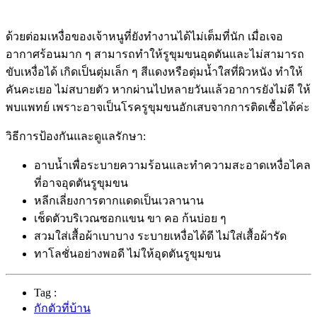
ด้วยต่อมเหงื่อของเจ้าหนูที่ยังทำงานได้ไม่เต็มที่นัก เมื่อเจอ
อากาศร้อนมาก ๆ สามารถทำให้รูขุมขนอุดตันและไม่สามารถ
ขับเหงื่อได้ เกิดเป็นตุ่มเล็ก ๆ สีแดงหรือตุ่มน้ำใสที่ผิวหนัง ทำให้
คันคะเยอ ไม่สบายตัว หากผ่านไปหลายวันแล้วอาการยังไม่ดี ให้
พบแพทย์ เพราะอาจเป็นโรครูขุมขนอักเสบจากการติดเชื้อได้ค่ะ
วิธีการป้องกันและดูแลรักษา:
อาบน้ำเพื่อระบายความร้อนและทำความสะอาดเหงื่อไคล
ที่อาจอุดตันรูขุมขน
หลีกเลี่ยงการตากแดดเป็นเวลานาน
เช็ดตัวบริเวณซอกแขน ขา คอ ก้นบ่อย ๆ
สวมใส่เสื้อผ้าเบาบาง ระบายเหงื่อได้ดี ไม่ใส่เสื้อผ้ารัด
ทาโลชั่นอย่างพอดี ไม่ให้อุดตันรูขุมขน
Tag :
กักตัวที่บ้าน