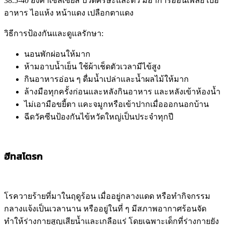
38.5-40
องศาเซลเซียส ปวดศีรษะและตัว มีอาการอ่อนเพลีย เบื่อ
อาหาร ไอแห้ง หน้าแดง เปลือกตาแดง
วิธีการป้องกันและดูแลรักษา
:
นอนพักผ่อนให้มาก
ห้ามอาบน้ำเย็น ใช้ผ้าเช็ดตัวเวลามีไข้สูง
กินอาหารอ่อน ๆ ดื่มน้ำเปล่าและน้ำผลไม้ให้มาก
ล้างมือทุกครั้งก่อนและหลังกินอาหาร และหลังเข้าห้องน้ำ
ไม่เอามือขยี้ตา แคะจมูกหรือเข้าปากเมื่อออกนอกบ้าน
ฉีดวัคซีนป้องกันไข้หวัดใหญ่เป็นประจำทุกปี
ฮีทสโตรก
โรควายร้ายที่มาในฤดูร้อน เมื่ออยู่กลางแดด หรือทำกิจกรรม
กลางแจ้งเป็นเวลานาน หรืออยู่ในที่ ๆ มีสภาพอากาศร้อนจัด
ทำให้ร่างกายสูญเสียน้ำและเกลือแร่ โดยเฉพาะเด็กที่ร่างกายยัง