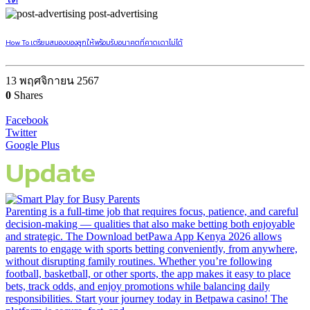
post-advertising
How To เตรียมสมองของลูกให้พร้อมรับอนาคตที่คาดเดาไม่ได้
13 พฤศจิกายน 2567
0
Shares
Facebook
Twitter
Google Plus
Update
Parenting is a full-time job that requires focus, patience, and careful
decision-making — qualities that also make betting both enjoyable
and strategic. The Download betPawa App Kenya 2026 allows
parents to engage with sports betting conveniently, from anywhere,
without disrupting family routines. Whether you’re following
football, basketball, or other sports, the app makes it easy to place
bets, track odds, and enjoy promotions while balancing daily
responsibilities. Start your journey today in Betpawa casino! The