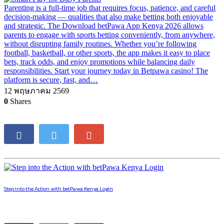
Parenting is a full-time job that requires focus, patience, and careful
decision-making — qualities that also make betting both enjoyable
and strategic. The Download betPawa App Kenya 2026 allows
parents to engage with sports betting conveniently, from anywhere,
without disrupting family routines. Whether you’re following
football, basketball, or other sports, the app makes it easy to place
bets, track odds, and enjoy promotions while balancing daily
responsibilities. Start your journey today in Betpawa casino! The
platform is secure, fast, and…
12 พฤษภาคม 2569
0
Shares
Step into the Action with betPawa Kenya Login