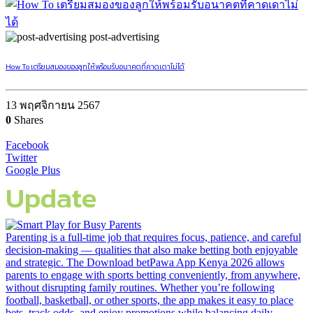
post-advertising
How To เตรียมสมองของลูกให้พร้อมรับอนาคตที่คาดเดาไม่ได้
13 พฤศจิกายน 2567
0
Shares
Facebook
Twitter
Google Plus
Update
Parenting is a full-time job that requires focus, patience, and careful
decision-making — qualities that also make betting both enjoyable
and strategic. The Download betPawa App Kenya 2026 allows
parents to engage with sports betting conveniently, from anywhere,
without disrupting family routines. Whether you’re following
football, basketball, or other sports, the app makes it easy to place
bets, track odds, and enjoy promotions while balancing daily