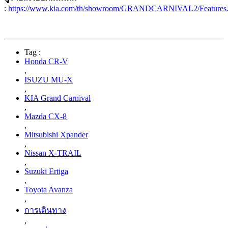
:
https://www.kia.com/th/showroom/GRANDCARNIVAL2/Features.
Tag :
Honda CR-V
,
ISUZU MU-X
,
KIA Grand Carnival
,
Mazda CX-8
,
Mitsubishi Xpander
,
Nissan X-TRAIL
,
Suzuki Ertiga
,
Toyota Avanza
,
การเดินทาง
,