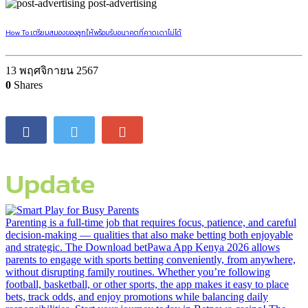
post-advertising
How To เตรียมสมองของลูกให้พร้อมรับอนาคตที่คาดเดาไม่ได้
13 พฤศจิกายน 2567
0
Shares
Update
Parenting is a full-time job that requires focus, patience, and careful
decision-making — qualities that also make betting both enjoyable
and strategic. The Download betPawa App Kenya 2026 allows
parents to engage with sports betting conveniently, from anywhere,
without disrupting family routines. Whether you’re following
football, basketball, or other sports, the app makes it easy to place
bets, track odds, and enjoy promotions while balancing daily