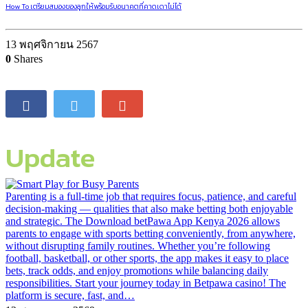
How To เตรียมสมองของลูกให้พร้อมรับอนาคตที่คาดเดาไม่ได้
13 พฤศจิกายน 2567
0
Shares
Update
Parenting is a full-time job that requires focus, patience, and careful
decision-making — qualities that also make betting both enjoyable
and strategic. The Download betPawa App Kenya 2026 allows
parents to engage with sports betting conveniently, from anywhere,
without disrupting family routines. Whether you’re following
football, basketball, or other sports, the app makes it easy to place
bets, track odds, and enjoy promotions while balancing daily
responsibilities. Start your journey today in Betpawa casino! The
platform is secure, fast, and…