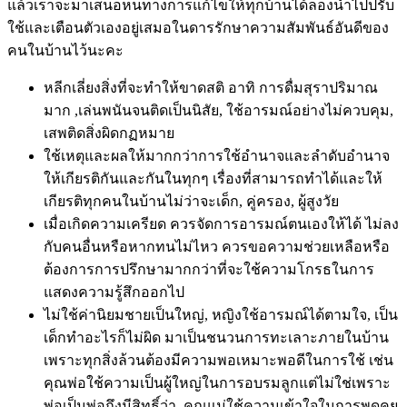
แล้วเราจะมาเสนอหนทางการแก้ไขให้ทุกบ้านได้ลองนำไปปรับ
ใช้และเตือนตัวเองอยู่เสมอในดารรักษาความสัมพันธ์อันดีของ
คนในบ้านไว้นะคะ
หลีกเลี่ยงสิ่งที่จะทำให้ขาดสติ อาทิ การดื่มสุราปริมาณ
มาก ,เล่นพนันจนติดเป็นนิสัย, ใช้อารมณ์อย่างไม่ควบคุม,
เสพติดสิ่งผิดกฏหมาย
ใช้เหตุและผลให้มากกว่าการใช้อำนาจและลำดับอำนาจ
ให้เกียรติกันและกันในทุกๆ เรื่องที่สามารถทำได้และให้
เกียรติทุกคนในบ้านไม่ว่าจะเด็ก, คู่ครอง, ผู้สูงวัย
เมื่อเกิดความเครียด ควรจัดการอารมณ์ตนเองให้ได้ ไม่ลง
กับคนอื่นหรือหากทนไม่ไหว ควรขอความช่วยเหลือหรือ
ต้องการการปรึกษามากกว่าที่จะใช้ความโกรธในการ
แสดงความรู้สึกออกไป
ไม่ใช้ค่านิยมชายเป็นใหญ่, หญิงใช้อารมณ์ได้ตามใจ, เป็น
เด็กทำอะไรก็ไม่ผิด มาเป็นชนวนการทะเลาะภายในบ้าน
เพราะทุกสิ่งล้วนต้องมีความพอเหมาะพอดีในการใช้ เช่น
คุณพ่อใช้ความเป็นผู้ใหญ่ในการอบรมลูกแต่ไม่ใช่เพราะ
พ่อเป็นพ่อถึงมีสิทธิ์ว่า, คุณแม่ใช้ความเข้าใจในการพูดคุย