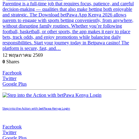
Parenting is a full-time job that requires focus, patience, and careful
decision-making — qualities that also make betting both enjoyable
and strategic. The Download betPawa App Kenya 2026 allows
parents to engage with sports betting conveniently, from anywhere,
without disrupting family routines. Whether you’re following
football, basketball, or other sports, the app makes it easy to place
bets, track odds, and enjoy promotions while balancing daily
responsibilities. Start your journey today in Betpawa casino! The
platform is secure, fast, and…
12 พฤษภาคม 2569
0
Shares
Facebook
Twitter
Google Plus
Step into the Action with betPawa Kenya Login
Facebook
Twitter
Google Plus