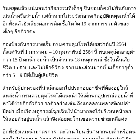
วันหยุดแล้ว แน่นอนว่ากิจกรรมที่เด็กๆ ชื่นชอบก็คงไม่พ้นกับการ
เล่นน้ำหรือว่ายน้ำ แต่ถ้าหากไม่ระวังก็อาจเกิดอุบัติเหตุจมน้ำได้
อีกทั้งแล้วยังเสี่ยงต่อการติดเชื้อโควิด
19
จากการรวมตัวของ
เด็กๆ อีกด้วยค่ะ
กองป้องกันการบาดเจ็บ กรมควบคุมโรคได้เผยว่าต้นปี
2564
ตั้งแต่วันที่
1
มกราคม
– 10
กุมภาพันธ์
2564
นี้ พบเหตุเด็กอายุต่ำ
กว่า
15
ปี ตกน้ำ จมน้ำ เป็นจำนวน
18
เหตุการณ์ ซึ่งในนั้นเสีย
ชีวิต
15
ราย และไม่เสียชีวิต
6
ราย และส่วนมากเป็นเด็กอายุต่ำ
กว่า
5 – 9
ปีที่เป็นผู้เสียชีวิต
สำหรับผู้ปกครองที่นำเด็กออกไปประกอบอาชีพที่ต้องอยู่ใกล้
แหล่งน้ำ กรมควบคุมโรคได้แนะนำให้เด็กพกอุปกรณ์ลอยน้ำที่
หาได้ง่ายติดตัวด้วย ยกตัวอย่างเช่น ถึงแกลลอนพลาสติกเปล่า
ปิดฝา เมื่อเกิดเหตุการณ์ฉุกเฉินให้นำมากอดไว้บริเวณหน้าอก
ให้ลอยตัวอยู่บนน้ำ แล้วจึงค่อยตะโกนขอความช่วยเหลือค่ะ
อีกทั้งยังแนะนำมาตรการ
“
ตะโกน โยน ยื่น
”
หากพบเด็กหรือคน