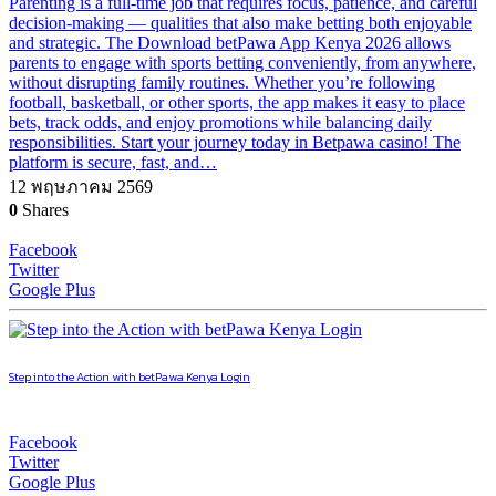
Parenting is a full-time job that requires focus, patience, and careful
decision-making — qualities that also make betting both enjoyable
and strategic. The Download betPawa App Kenya 2026 allows
parents to engage with sports betting conveniently, from anywhere,
without disrupting family routines. Whether you’re following
football, basketball, or other sports, the app makes it easy to place
bets, track odds, and enjoy promotions while balancing daily
responsibilities. Start your journey today in Betpawa casino! The
platform is secure, fast, and…
12 พฤษภาคม 2569
0
Shares
Facebook
Twitter
Google Plus
Step into the Action with betPawa Kenya Login
Facebook
Twitter
Google Plus