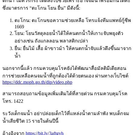
ตกน้ำ ไม่ควรกระโดดลงไปช่วยเพราะอาจจมน้ำพร้อมกันได้ค่ะ
ซึ่งมาตรการ
“
ตะโกน โยน ยื่น
”
มีดังนี้
:
ตะโกน
:
ตะโกนขอความช่วยเหลือ โทรแจ้งทีมแพทย์กู้ชีพ
1669
โยน
:
โยนวัสดุลอยน้ำได้ให้คนตกน้ำให้เกาะจับพยุงตัว
อย่างเช่น ถังแกลลอน พลาสติกเปล่า
ยื่น
:
ยื่นไม้ เสื้อ ผ้าขาวม้า ให้คนตกน้ำจับแล้วดึงขึ้นมาจาก
น้ำ
นอกจากนี้แล้ว กรมควบคุมโรคยังได้พัฒนาสื่อมัลติมีเดียสอน
การช่วยเหลือคนจมน้ำที่ถูกต้องได้ด้วยตนเอง ผ่านทางเว็บไซต์
https://ddc.moph.go.th/dip/video.php
สามารถสอบถามข้อมูลเพิ่มเติมได้ที่สายด่วน กรมควบคุมโรค
โทร
. 1422
ระวังเด็กจมน้ำ อย่าปล่อยเด็กไว้ที่แหล่งน้ำตามลำพัง พบเด็กจม
น้ำเสียชีวิต
15
รายในต้นปีนี้
อ้างอิงจาก
https://bit.ly/3aftgyh