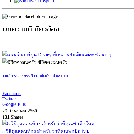
บทความที่เกี่ยวข้อง
ชีวิตครอบครัว
แนะนำการ์ตูน Disney ที่เหมาะกับเด็กเเต่ละช่วงอายุ
Facebook
Twitter
Google Plus
29 สิงหาคม 2560
131
Shares
8 วิธีดูแลคนท้อง สำหรับว่าที่คุณพ่อมือใหม่