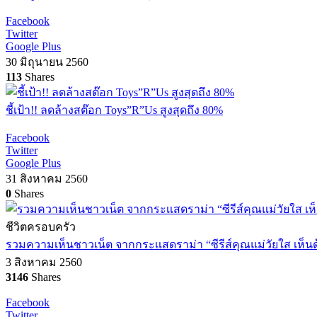
Facebook
Twitter
Google Plus
30 มิถุนายน 2560
113
Shares
ชี้เป้า!! ลดล้างสต๊อก Toys”R”Us สูงสุดถึง 80%
Facebook
Twitter
Google Plus
31 สิงหาคม 2560
0
Shares
ชีวิตครอบครัว
รวมความเห็นชาวเน็ต จากกระเเสดราม่า “ซีรีส์คุณแม่วัยใส เห็นด้
3 สิงหาคม 2560
3146
Shares
Facebook
Twitter