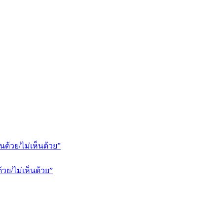
วย/ไม่เห็นด้วย”