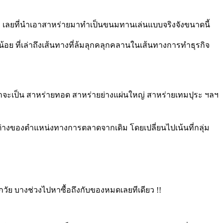
้าแรกๆ เลยที่นำเอาสาหร่ายมาทำเป็นขนมทานเล่นแบบจริงจังขนาดนี้
่น้อย ที่เล่าถึงเส้นทางที่ล้มลุกคลุกคลานในเส้นทางการทำธุรกิจ
่ว่าจะเป็น สาหร่ายทอด สาหร่ายย่างแผ่นใหญ่ สาหร่ายเทมปุระ ฯลฯ
กต่างของตำแหน่งทางการตลาดจากเดิม โดยเปลี่ยนไปเน้นที่กลุ่ม
กวัย บางช่วงไปหาซื้อถึงกับของหมดเลยทีเดียว !!