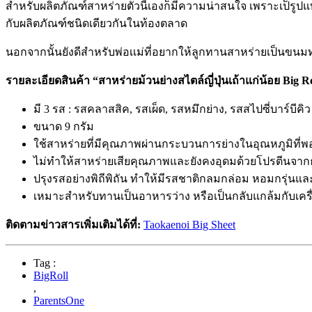
สำหรับผลิตภัณฑ์สาหร่ายตัวนี้เองก็มีความน่าสนใจ เพราะเป็รูปแบบ
กับผลิตภัณฑ์ชนิดเดียวกันในท้องตลาด
นอกจากนั้นยังดีสำหรับพ่อเเม่ที่อยากให้ลูกทานสาหร่ายเป็นขนมทา
รายละเอียดสินค้า “สาหร่ายม้วนย่างสไตล์ญี่ปุ่นเถ้าแก่น้อย Big R
มี 3 รส : รสคลาสสิค, รสเผ็ด, รสหมึกย่าง, รสสไปซี่บาร์บีคิว
ขนาด 9 กรัม
ใช้สาหร่ายที่มีคุณภาพผ่านกระบวนการย่างในอุณหภูมิที่
ไม่ทำให้สาหร่ายเสียคุณภาพและยังคงอุดมด้วยโปรตีนจา
ปรุงรสอย่างพิถีพิถัน ทำให้มีรสชาติกลมกล่อม หอมกรุ่นแ
เหมาะสำหรับทานเป็นอาหารว่าง หรือเป็นกลับแกล้มกับเครื่
ติดตามข่าวสารเพิ่มเติมได้ที่:
Taokaenoi Big Sheet
Tag :
BigRoll
,
ParentsOne