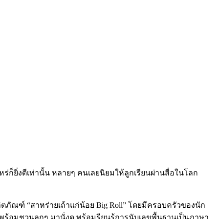
ร่ก็ยิ่งดีเท่านั้น หลายๆ คนเลยนิยมให้ลูกเรียนผ่านสื่อในโลก
ตภัณฑ์ “สาหร่ายเถ้าแก่น้อย Big Roll” โดยมีครอบครัวของนัก
ดพร้อมชวนลูกๆ มานั่งดู พร้อมรียนรู้การนับเลขพื้นฐานเป็นภาษา