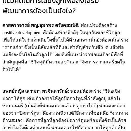
แนวคิดในการเลี้ยงลูกเพื่อส่งเสริม
พัฒนาการต้องเป็นยังไง?
ศาสตราจารย์ พญ.อุมาพร ตรังคสมบัติ:
พ่อเเม่จะต้องสร้าง
positive development คือต้องสร้างสิ่งดีๆ ในทุกวันของชีวิตลูก
เพื่อให้เเน่ใจว่าเด็กเติบโตขึ้นไปได้ดี นอกจากนั้นยังต้องเน้นสร้าง
“รากแก้ว” ซึ่งเป็นนิสัยหลักที่ดีเเละสำคัญสำหรับชีวิ
ต เเล้วพ่อ
แม่จึงจะมั่นใจในตัวลูกได้ โดยสิ่งที่เเนะนำว่าพ่อเเม่ต้องมีคือที่
สำคัญสุดคือ “ชีวิตคู่ที่มีความสุข” เเละ “จัดการความเครียดใน
ตัวให้ได้”
แพทย์หญิง เสาวภา พรจินดารักษ์:
พ่อเเม่ต้องสร้าง “วินัยเชิง
บวก” ให้ลูก เช่น ถ้าอยากให้ลูกปิดการ์ตูนที่กำลังดูอยู่ เเล้วไป
ซ้อมดนตรี (เป็นสิ่งที่พ่อเเม่มองเเล้วว่าลูกทำได้ดี) พ่อเเม่จะต้อง
มองว่า “ปิดการ์ตูน” คืองานหนึ่ง เเต่มีอีกงานที่ซ่อนคือ “งานทาง
ด้านสมอง” คือการที่ลูกที่ลูกต้องปิดการ์ตูนพร้อมทั้งคิดเป็นด้วย
ว่าทำไมจึงต้องทำแบบนี้ พ่อเเม่ควรโฟกัสว่าอยากให้ลูกคิดเป็น