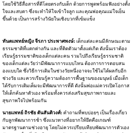
โดยใช้วิธีสื่อสารที่ดีโดยตรงกับเด็ก ด้วยการพูดพร้อมฟังอย่างตั้ง
ใจเเละสบตา ซึ่งจะทำให้ใจเข้าใจลูก เเละคุณพ่อคุณเเม่ใจเย็น
ขึ้นด้วย เป็นการสร้างวินัยในเชิงบวกที่เข้มเเข็ง
ทันตเเพทย์หญิง จีรภา ประพาศพงษ์:
เด็กเเต่ละคนมีลักษณะตาม
ธรรมชาติที่เเตกต่างกัน เเละที่ติดตัวมาตั้งเเต่เกิด ดังนั้นเราต้อง
เรียนรู้ธรรมชาติของเด็กเเต่ละคน รวมไปถึงเรียนรู้ธรรมชาติ
ของเด็กเเต่ละวัยว่ามีพัฒนาการเเบบไหน ต้องการการตอบสน
องเเบบใด ซึ่งวิธีการเดิมในช่วงวัยหนึ่งอาจจะใช้ไม่ได้ผลกับอีก
ช่วงวัย เเละควรเรียนรู้ความต้องการพื้นฐานของมนุษย์ เมื่อเด็ก
ได้รับการเติมเต็มจะมีพัฒนาการที่ดี ดังนั้นพ่อเเม่ควรเปิดโอกาส
ให้เด็กค้นหาตัวเอง พร้อมทั้งควรส่งเสริมสุขภาพกายเเละ
สุขภาพใจไปพร้อมกัน
นายเเพทย์ ถิรชัย ตันสันติวงศ์:
คำถามที่พบบ่อยๆ เป็นเรื่องเกี่ยว
กับลูกพัฒนาการช้า ซึ่งเเนวทางที่อยากให้ยึดคือเกณฑ์
มาตรฐานตามช่วงอายุ โดยไม่ควรเปรียบเทียบพัฒนาการตัวเอง