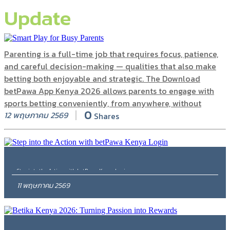
Update
Parenting is a full-time job that requires focus, patience,
and careful decision-making — qualities that also make
betting both enjoyable and strategic. The Download
betPawa App Kenya 2026 allows parents to engage with
sports betting conveniently, from anywhere, without
0
12 พฤษภาคม 2569
disrupting family routines. Whether you’re following
Shares
football, basketball, or other sports, the app makes it easy
to place bets, track odds, and enjoy promotions while
balancing daily responsibilities. Start your journey today
in Betpawa casino! The platform is secure, fast, and…
Step into the Action with betPawa Kenya Login
11 พฤษภาคม 2569
0
Shares