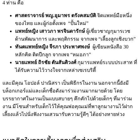
4 ท่าน คือ
ศาสตราจารย์ พญ.อุมาพร ตรังคสมบัติ
จิตแพทย์มือหนึ่ง
ของไทย เเละผู้ก่อตั้งเพจ “ปั้นใหม่”
แพทย์หญิง เสาวภา พรจินดารักษ์
ผู้เชี่ยวชาญกุมารเวช
ด้านพัฒนาการ เเละพฤติกรรม จากเพจ “เลี้ยงลูกเชิงบวก”
ทันตเเพทย์หญิง จีรภา ประพาศพงษ์
ผู้เขียนหนังสือ 30
หลักคิด ติดปีกลูก จากเพจ “หมอภา”
นายเเพทย์ ถิรชัย ตันสันติวงศ์
กุมารเเพทย์ระบบประสาท ที่
ได้รับความไว้วางใจจากเหล่าเซเรบริตี้
เเละมีคุณ โอปอล์ ปาณิสรา เป็นพิธีกรในงาน นอกจากนี้ยังมี
บล็อกเกอร์เเม่เเละเด็กชื่อดังมาร่วมงานมากมายด้วย โดย
บรรยากาศในงานเป็นแบบสบายๆ คึกคักไปด้วยเด็กๆ ที่มาร่วม
งาน มีโซนสำหรับเด็กไว้ให้คุณพ่อคุณเม่ที่พาลูกมางานไว้ฝาก
เลี้ยงเเล้วไปนั่งฟังงานเสวนารับความรู้ดีๆ ได้อย่างหายห่วง