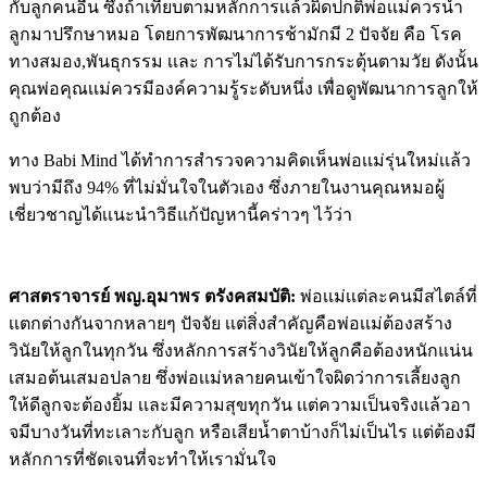
กับลูกคนอื่น ซึ่งถ้าเทียบตามหลักการเเล้วผิดปกติพ่อเเม่ควรนำ
ลูกมาปรึกษาหมอ โดยการพัฒนาการช้ามักมี 2 ปัจจัย คือ โรค
ทางสมอง,พันธุกรรม เเละ การไม่ได้รับการกระตุ้นตามวัย ดังนั้น
คุณพ่อคุณเเม่ควรมีองค์ความรู้ระดับหนึ่ง เพื่อดูพัฒนาการลูกให้
ถูกต้อง
ทาง Babi Mind ได้ทำการสำรวจความคิดเห็นพ่อเเม่รุ่นใหม่เเล้ว
พบว่ามีถึง 94% ที่ไม่มั่นใจในตัวเอง ซึ่งภายในงานคุณหมอผู้
เชี่ยวชาญได้เเนะนำวิธีแก้ปัญหานี้คร่าวๆ ไว้ว่า
ศาสตราจารย์ พญ.อุมาพร ตรังคสมบัติ:
พ่อเเม่เเต่ละคนมีสไตล์ที่
เเตกต่างกันจากหลายๆ ปัจจัย เเต่สิ่งสำคัญคือพ่อเเม่ต้องสร้าง
วินัยให้ลูกในทุกวัน ซึ่งหลักการสร้างวินัยให้ลูกคือต้องหนักแน่น
เสมอต้นเสมอปลาย ซึ่งพ่อเเม่หลายคนเข้าใจผิดว่าการเลี้ยงลูก
ให้ดีลูกจะต้องยิ้ม เเละมีความสุขทุกวัน เเต่ความเป็นจริงเเล้วอา
จมีบางวันที่ทะเลาะกับลูก หรือเสียน้ำตาบ้างก็ไม่เป็นไร เเต่ต้องมี
หลักการที่ชัดเจนที่จะทำให้เรามั่นใจ