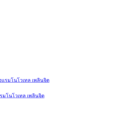
รงแรมโนโวเทล เพลินจิต