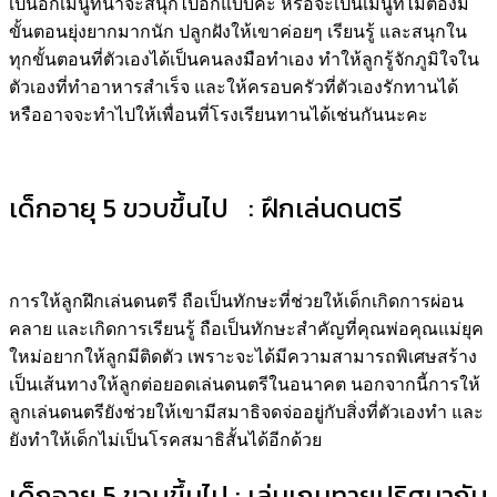
เป็นอีกเมนูที่น่าจะสนุกไปอีกแบบค่ะ หรือจะเป็นเมนูที่ไม่ต้องมี
ขั้นตอนยุ่งยากมากนัก ปลูกฝังให้เขาค่อยๆ เรียนรู้ และสนุกใน
ทุกขั้นตอนที่ตัวเองได้เป็นคนลงมือทำเอง ทำให้ลูกรู้จักภูมิใจใน
ตัวเองที่ทำอาหารสำเร็จ และให้ครอบครัวที่ตัวเองรักทานได้
หรืออาจจะทำไปให้เพื่อนที่โรงเรียนทานได้เช่นกันนะคะ
เด็กอายุ 5 ขวบขึ้นไป : ฝึกเล่นดนตรี
การให้ลูกฝึกเล่นดนตรี ถือเป็นทักษะที่ช่วยให้เด็กเกิดการผ่อน
คลาย และเกิดการเรียนรู้ ถือเป็นทักษะสำคัญที่คุณพ่อคุณแม่ยุค
ใหม่อยากให้ลูกมีติดตัว เพราะจะได้มีความสามารถพิเศษสร้าง
เป็นเส้นทางให้ลูกต่อยอดเล่นดนตรีในอนาคต นอกจากนี้การให้
ลูกเล่นดนตรียังช่วยให้เขามีสมาธิจดจ่ออยู่กับสิ่งที่ตัวเองทำ และ
ยังทำให้เด็กไม่เป็นโรคสมาธิสั้นได้อีกด้วย
เด็กอายุ 5 ขวบขึ้นไป : เล่นเกมทายปริศนากับ