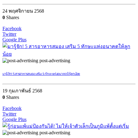
24 พฤศจิกายน 2568
0
Shares
Facebook
Twitter
Google Plus
post-advertising
มารู้จัก! 5 สารอาหารสมอง เสริม 5 ทักษะแห่งอนาคตให้ลูกน้อย
19 กุมภาพันธ์ 2568
0
Shares
Facebook
Twitter
Google Plus
post-advertising