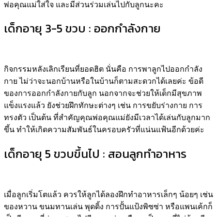
พ่อคุณแม่ใส่ใจ และมีส่วนร่วมเล่นไปกับลูกนะคะ
เด็กอายุ 3-5 ขวบ : ออกกำลังกาย
กิจกรรมหลังเลิกเรียนที่ยอดฮิต นั่นคือ การพาลูกไปออกกำลัง
กาย ไม่ว่าจะนอกบ้านหรือในบ้านก็ตามสะดวกได้เลยค่ะ ข้อดี
ของการออกกำลังกายกับลูก นอกจากจะช่วยให้เด็กมีสุขภาพ
แข็งแรงแล้ว ยังช่วยฝึกทักษะต่างๆ เช่น การขยับร่างกาย การ
ทรงตัว เป็นต้น ที่สำคัญคุณพ่อคุณแม่ยังมีเวลาได้เล่นกับลูกมาก
ขึ้น ทำให้เกิดความสัมพันธ์ในครอบครัวที่แน่นแฟ้นอีกด้วยค่ะ
เด็กอายุ 5 ขวบขึ้นไป : สอนลูกทำอาหาร
เมื่อลูกเริ่มโตแล้ว ควรให้ลูกได้ลองฝึกทำอาหารเล็กๆ น้อยๆ เช่น
ของหวาน ขนมทานเล่น พุดดิ้ง การปั้นแป้งพิซซ่า หรือแพนเค้กก็