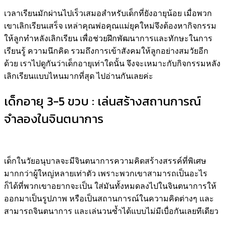
เวลาเรียนมักผ่านไปเร็วเสมอสำหรับเด็กที่ยังอายุน้อย เมื่อพวก
เขาเลิกเรียนเสร็จ เหล่าคุณพ่อคุณแม่ยุคใหม่จึงต้องหากิจกรรม
ให้ลูกทำหลังเลิกเรียน เพื่อช่วยฝึกพัฒนาการและทักษะในการ
เรียนรู้ ความนึกคิด รวมถึงการเข้าสังคมให้ลูกอย่างสมวัยอีก
ด้วย เราไปดูกันว่าเด็กอายุเท่าใดนั้น จึงจะเหมาะกับกิจกรรมหลัง
เลิกเรียนแบบไหนมากที่สุด ไปอ่านกันเลยค่ะ
เด็กอายุ 3-5 ขวบ : เล่นสร้างสถานการณ์
จำลองในจินตนาการ
เด็กในวัยอนุบาลจะมีจินตนาการความคิดสร้างสรรค์ที่พิเศษ
มากกว่าผู้ใหญ่หลายเท่าตัว เพราะพวกเขาสามารถเป็นอะไร
ก็ได้ที่พวกเขาอยากจะเป็น ใส่มันทั้งหมดลงไปในจินตนาการให้
ออกมาเป็นรูปภาพ หรือเป็นสถานการณ์ในความคิดต่างๆ และ
สามารถจินตนาการ และเล่นวนซ้ำได้แบบไม่มีเบื่อกันเลยทีเดียว