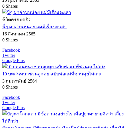
25 กุมภาพันธ์ 2565
0
Shares
ชีวิตครอบครัว
นี่ๆ มาอ่านหน่อย แม่มีเรื่องจะเล่า
16 สิงหาคม 2565
0
Shares
Facebook
Twitter
Google Plus
10 บทสนทนาชวนลูกคุย ฉบับพ่อแม่ที่ชวนคุยไม่เก่ง
3 กุมภาพันธ์ 2564
0
Shares
Facebook
Twitter
Google Plus