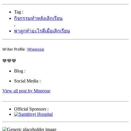
Tag :
กิจกรรมทำหลังเลิกเรียน
,
พาลูกทำอะไรดีเมื่อเลิกเรียน
Writer Profile :
Mneeose
💙💙💙
Blog :
Social Media :
View all post by Mneeose
Official Sponsors :