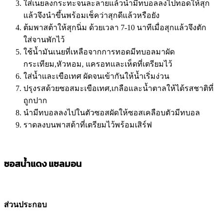
ใส่เนยลงกระทะจนละลายแล้วนำมีทบอลลงไปทอดให้สุก
แล้วจึงนำขึ้นพร้อมเช็คว่าสุกดีแล้วหรือยัง
ต้มพาสต้าให้สุกนิ่ม ด้วยเวลา 7-10 นาทีเมื่อสุกแล้วจึงตัก
ใส่จานพักไว้
ใช้น้ำมันเนยที่เหลือจากการทอดมีทบอลมาผัด
กระเทียม,หัวหอม, แครอทและเห็ดที่เตรียมไว้
ใส่น้ำและเขือเทศ ผัดจนเข้ากันให้น้ำเริ่มง่วน
ปรุงรสด้วยซอสมะเขือเทศ,เกลือและน้ำตาลให้ได้รสชาติที่
ถูกปาก
นำมีทบอลลงไปในตัวซอสผัดให้ซอสเคลือบตัวมีทบอล
ราดลงบนพาสต้าที่เตรียมไว้พร้อมเสิร์ฟ
ซอสน้ำแดง แซลมอน
ส่วนประกอบ