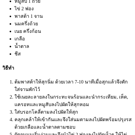
หมูสับ 1 ถ้วย
ไข่ 2 ฟอง
พาสต้า 1 จาน
นมครึ่งถ้วย
เนย ครึ่งก้อน
เกลือ
น้ำตาล
ชีส
วิธีทำ
ต้มพาสต้าให้สุกนิ่ม ด้วยเวลา 7-10 นาทีเมื่อสุกแล้วจึงตัก
ใส่จานพักไว้
ใช้เนยละลายลงในกระทะจนร้อนและนำกระเทียม, เห็ด,
แครอทและหมูสับลงไปผัดให้สุกหอม
ใส่บรอกโคลี่ตามลงไปผัดให้สุก
คลุกเคล้าให้เข้ากันและจึงใส่นมตามลงไปผัดพร้อมปรุงรส
ด้วยเกลือและน้ำตาลตามชอบ
ผัดจนนมเริ่มง่วนและจึงนำไข่ 2 ฟองลงไปผัดเร็วๆ ให้ไข่