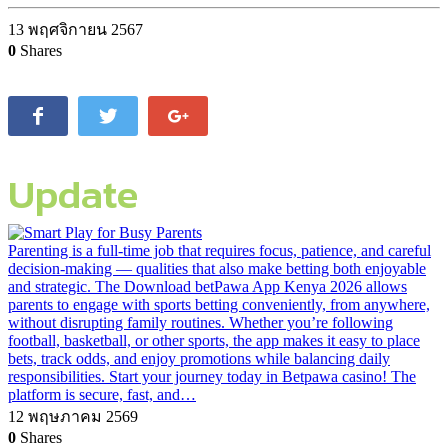
13 พฤศจิกายน 2567
0
Shares
Update
Parenting is a full-time job that requires focus, patience, and careful
decision-making — qualities that also make betting both enjoyable
and strategic. The Download betPawa App Kenya 2026 allows
parents to engage with sports betting conveniently, from anywhere,
without disrupting family routines. Whether you’re following
football, basketball, or other sports, the app makes it easy to place
bets, track odds, and enjoy promotions while balancing daily
responsibilities. Start your journey today in Betpawa casino! The
platform is secure, fast, and…
12 พฤษภาคม 2569
0
Shares