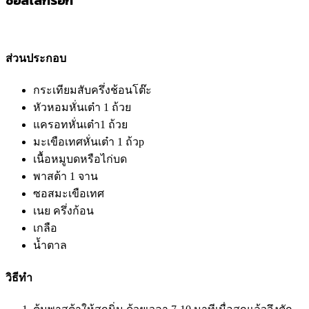
ซอสไส้กรอก
ส่วนประกอบ
กระเทียมสับครึ่งช้อนโต๊ะ
หัวหอมหั่นเต๋า 1 ถ้วย
แครอทหั่นเต๋า1 ถ้วย
มะเขือเทศหั่นเต๋า 1 ถ้วp
เนื้อหมูบดหรือไก่บด
พาสต้า 1 จาน
ซอสมะเขือเทศ
เนย ครึ่งก้อน
เกลือ
น้ำตาล
วิธีทำ