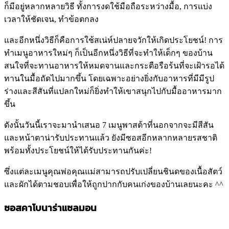
ก็มีอยู่หลากหลายวิธี ทั้งการงดใช้มือถือระหว่างมื้อ, การแบ่ง
เวลาให้ชัดเจน, ทำข้อตกลง
และอีกหนึ่งวิธีก็คือการใช้สเน่ห์ปลายจวักให้เกิดประโยชน์! การ
ทำเมนูอาหารใหม่ๆ ก็เป็นอีกหนึ่งวิธีที่จะทำให้เด็กๆ ของบ้าน
สนใจที่จะทานอาหารให้หมดจานและกระตือรือร้นที่จะเฝ้ารอได้
ทานในมื้อถัดไปมากขึ้น โดยเฉพาะอย่างยิ่งกับอาหารที่มีมีรูป
ร่างและสีสันที่แปลกใหม่ก็ยิ่งทำให้เขาสนุกไปกับมื้ออาหารมาก
ขึ้น
ดังนั้นวันนี้เราจะมานำเสนอ 7 เมนูพาสต้าที่นอกจากจะมีสีสัน
และหน้าตาน่ารับประทานแล้ว ยังมีซอสอีกหลากหลายรสชาติ
พร้อมทั้งประโยชน์ให้ได้รับประทานกันค่ะ!
ซึ่งแต่ละเมนูคุณพ่อคุณแม่สามารถปรับเปลี่ยนชินดของเนื้อสัตว์
และผักได้ตามชอบเพื่อให้ถูกปากกับคนเก่งของบ้านเลยนะคะ ^^
ซอสคาโบนาร่าแซลมอน