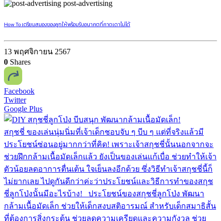
post-advertising
How To เตรียมสมองของลูกให้พร้อมรับอนาคตที่คาดเดาไม่ได้
13 พฤศจิกายน 2567
0
Shares
Facebook
Twitter
Google Plus
สกุชชี่ ของเล่นนุ่มนิ่มที่เจ้าเด็กชอบจับ ๆ บีบ ๆ แต่ที่จริงแล้วมี
ประโยชน์ซ่อนอยู่มากกว่าที่คิด! เพราะเจ้าสกุชชี่นั้นนอกจากจะ
ช่วยฝึกกล้ามเนื้อมัดเล็กแล้ว ยังเป็นของเล่นแก้เบื่อ ช่วยทำให้เจ้า
ตัวน้อยลดอาการตื่นเต้น ใจเย็นลงอีกด้วย ซึ่งวิธีทำเจ้าสกุชชี่นี้ก็
ไม่ยากเลย ไปดูกันดีกว่าค่ะว่าประโยชน์และวิธีการทำของสกุช
ชี่ลูกโป่งนั้นมีอะไรบ้าง! ประโยชน์ของสกุชชี่ลูกโป่ง พัฒนา
กล้ามเนื้อมัดเล็ก ช่วยให้เด็กสงบสติอารมณ์ สำหรับเด็กสมาธิสั้น
ที่ต้องการสิ่งกระตุ้น ช่วยลดความเครียดและความกังวล ช่วย