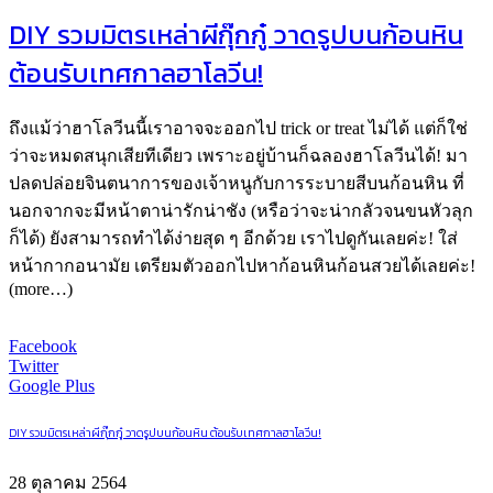
DIY รวมมิตรเหล่าผีกุ๊กกู๋ วาดรูปบนก้อนหิน
ต้อนรับเทศกาลฮาโลวีน!
ถึงแม้ว่าฮาโลวีนนี้เราอาจจะออกไป trick or treat ไม่ได้ แต่ก็ใช่
ว่าจะหมดสนุกเสียทีเดียว เพราะอยู่บ้านก็ฉลองฮาโลวีนได้! มา
ปลดปล่อยจินตนาการของเจ้าหนูกับการระบายสีบนก้อนหิน ที่
นอกจากจะมีหน้าตาน่ารักน่าชัง (หรือว่าจะน่ากลัวจนขนหัวลุก
ก็ได้) ยังสามารถทำได้ง่ายสุด ๆ อีกด้วย เราไปดูกันเลยค่ะ! ใส่
หน้ากากอนามัย เตรียมตัวออกไปหาก้อนหินก้อนสวยได้เลยค่ะ!
(more…)
Facebook
Twitter
Google Plus
DIY รวมมิตรเหล่าผีกุ๊กกู๋ วาดรูปบนก้อนหิน ต้อนรับเทศกาลฮาโลวีน!
28 ตุลาคม 2564