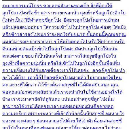
ระบายอารมณ์โกรธ ช่วยลดพลังงานของเด็ก สิ่งที่ต้องใช้
ลูกโป่ง แป้งหรือข้าวสาร กรวยกรอกน้ำ ถุงเท้าหรือลูกโป่งอีกใบ
(ไม่จำเป็น) วิธีทำสกุชชี่ลูกโป่ง ยืดยางลูกโป่งโดยการเป่าลม
แล้วปล่อยลมออกมา ใส่กรวยเข้าไปในปากลูกโป่ง ค่อยๆ ใส่แป้ง
หรือข้าวสารลงไปจนกว่าจะพอใจกับขนาด ขั้นตอนนี้คุณพ่อคุณ
แม่สามารถเขย่ากรวยเบา ๆ ให้แป้งตกลงไป หรือใช้ปากกาหรือ
ดินสอช่วยดันแป้งเข้าไปในลูกโป่งค่ะ มัดปากลูกโป่งให้แน่น
ตกแต่งตามชอบ ก็เป็นอันเสร็จ! สามารถใส่สกุชชี่ลูกโป่งใน
ถุงเท้าเพื่อความนุ่มนิ่ม หรือใส่เข้าไปในลูกโป่งอีกชั้นเพื่อเพิ่ม
ความแข็งแรงให้กับสกุชชี่ของเราก็ได้เลยค่ะ สกุชชี่ลูกโป่ง ทำ
อะไรได้บ้าง เท่านี้ก็ได้สกุชชี่ลูกโป่งมาแล้ว ไม่ยากเลยใช่ไหม
คะ อย่างที่ได้กล่าวไว้ข้างต้นว่าสกุชชี่ไม่ได้ดีแค่บีบสนุก คุณ
พ่อคุณแม่อาจจะสงสัยว่าแล้วเราจะนำมันไปใช้งานอย่างไรได้
บ้าง เราจะมาสาธิตให้ดูกันค่ะ แน่นอนว่าสกุชชี่ลูกโป่งนั้น
สามารถใช้งานได้ตลอดเวลา แต่จุดเด่นของมันคือช่วยลด
ความเครียด เพราะระหว่างที่เจ้าตัวน้อยนั้นบีบสกุชชี่ ลมหายใจ
ของเขาจะค่อย ๆ ผ่อนคลายลงไปด้วย ให้เจ้าตัวน้อยเล่นสกุชชี่
ลูกโป่งในตอนที่คุณพ่อคุณแม่อยากให้เขาผ่อนคลาย ไม่ว่าจะ