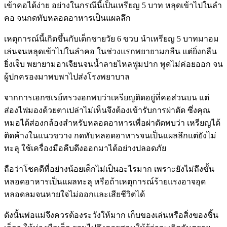
เข้าคอได้ง่าย อย่างในกรณีนี้เป็นเหรียญ 5 บาท หลุดเข้าไปในลำ
คอ จนกดทับหลอดอาหารเป็นแผลลึก
เหตุการณ์นี้เกิดขึ้นกับเด็กชายวัย 6 ขวบ นำเหรียญ 5 บาทมาอม
เล่นจนหลุดเข้าไปในลำคอ ในช่วงแรกพยายามกลืน แต่ยิ่งกลืน
ยิ่งเจ็บ พยายามอาเจียนจนน้ำลายไหลฟูมปาก พูดไม่ค่อยออก จน
ผู้ปกครองมาพบพาไปส่งโรงพยาบาล
จากการเอกซเรย์ทรวงอกพบว่าเหรียญติดอยู่ที่คอส่วนบน แต่
ส่องไฟมองด้วยตาเปล่าไม่เห็นจึงต้องเข้ารับการผ่าตัด ซึ่งคุณ
หมอได้ส่องกล้องสำหรับหลอดอาหารเพื่อผ่าตัดพบว่า เหรียญได้
ติดค้างในแนวขวาง กดทับหลอดอาหารจนเป็นแผลลึกแต่ยังไม่
ทะลุ ใช้เครื่องมือคีบดึงออกมาได้อย่างปลอดภัย
ถือว่าโชคดีที่อย่างน้อยเด็กไม่เป็นอะไรมาก เพราะยังไม่ถึงขั้น
หลอดอาหารเป็นแผลทะลุ หรือถ้าเหตุการณ์ร้ายแรงอาจอุด
หลอดลมจนหายใจไม่ออกและเสียชีวิตได้
ดังนั้นพ่อแม่จึงควรต้องระวังให้มาก เก็บของเล่นหรือสิ่งของชิ้น