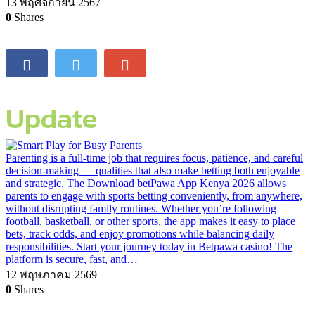
13 พฤศจิกายน 2567
0
Shares
Update
Parenting is a full-time job that requires focus, patience, and careful
decision-making — qualities that also make betting both enjoyable
and strategic. The Download betPawa App Kenya 2026 allows
parents to engage with sports betting conveniently, from anywhere,
without disrupting family routines. Whether you’re following
football, basketball, or other sports, the app makes it easy to place
bets, track odds, and enjoy promotions while balancing daily
responsibilities. Start your journey today in Betpawa casino! The
platform is secure, fast, and…
12 พฤษภาคม 2569
0
Shares