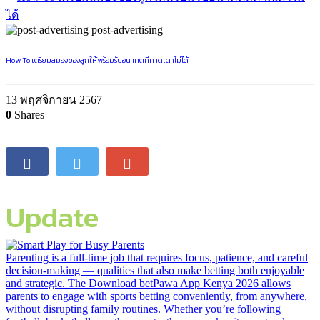
post-advertising
How To เตรียมสมองของลูกให้พร้อมรับอนาคตที่คาดเดาไม่ได้
13 พฤศจิกายน 2567
0
Shares
Update
Parenting is a full-time job that requires focus, patience, and careful
decision-making — qualities that also make betting both enjoyable
and strategic. The Download betPawa App Kenya 2026 allows
parents to engage with sports betting conveniently, from anywhere,
without disrupting family routines. Whether you’re following