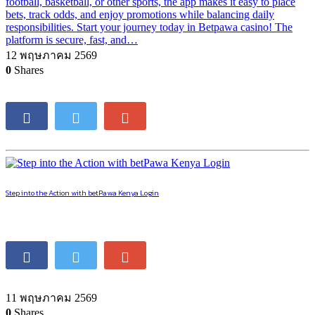
football, basketball, or other sports, the app makes it easy to place
bets, track odds, and enjoy promotions while balancing daily
responsibilities. Start your journey today in Betpawa casino! The
platform is secure, fast, and…
12 พฤษภาคม 2569
0
Shares
Step into the Action with betPawa Kenya Login
11 พฤษภาคม 2569
0
Shares