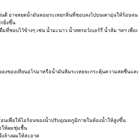
็นดี อาจหยดน้ำมันหอมระเหยกลิ่นที่ชอบลงไปบนเตาอุ่นให้ร้อนจนก
ิ่งขึ้น
่องดื่มที่ชอบไว้ข้างๆ เช่น น้ำมะนาว น้ำสตรอว์เบอร์รี่ น้ำส้ม ฯลฯ 
ของของเทียนอโรมาหรือน้ำมันหิมระเหยจะกระตุ้นความสดชื่นและช่
ร้อนเพื่อให้ไอร้อนของน้ำปรับอุณหภูมิภายในห้องน้ำให้สูงขึ้น
ให้ผมชุ่มชื้น
จึงล้างผมให้สะอาด