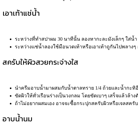
เอาเท้าแช่น้ำ
ระหว่างที่ทำสปาผม 30 นาทีนั้น ลองหากะละมังเล็กๆ ใส่น้ำ
ระหว่างแช่น้ำลองใช้มือนวดเท้าหรือเอาเท้าถูกันไปพลางๆ ก
สครับให้ผิวสวยกระจ่างใส
นำครีมอาบน้ำมาผสมกับน้ำตาลทราย 1/4 ถ้วยและน้ำกะทิอี
ขัดผิวให้ทั่วเรือนร่างเป็นวงกลม โดยขัดเบาๆ เสร็จแล้วล้
ถ้าไม่อยากผสมเอง อาจจะซื้อกระปุกสครับผิวหรือเจลสครับ
อาบน้ำนม