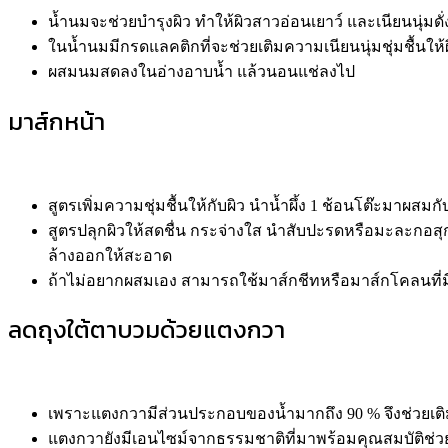
น้ำนมจะช่วยบำรุงผิว ทำให้ผิวสาวอ่อนเยาว์ และเนียนนุ่มดั่
ในน้ำนมมีกรดแลคติกที่จะช่วยเติมความเนียนนุ่มชุ่มชื้นให้ผ
ผสมนมสดลงในอ่างอาบน้ำ แล้วนอนแช่ลงไป
มาส์กหน้า
สูตรเพิ่มความชุ่มชื้นให้กับผิว นำน้ำผึ้ง 1 ช้อนโต๊ะมาผส
สูตรปลุกผิวให้สดชื่น กระจ่างใส นำสับปะรดหรือมะละกอสุก
ล้างออกให้สะอาด
ถ้าไม่อยากผสมเอง สามารถใช้มาส์กชีทหรือมาส์กโคลนที่ม
ลดถุงใต้ตาบวมด้วยแตงกวา
เพราะแตงกวามีส่วนประกอบของน้ำมากถึง 90 % จึงช่วยเต
แตงกวายังมีเอนไซม์จากธรรมชาติที่มาพร้อมคุณสมบัติช่