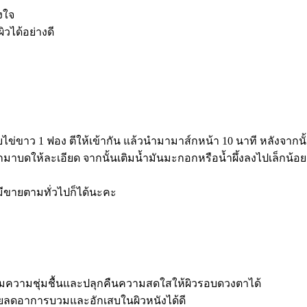
งใจ
ิวได้อย่างดี
มกับไข่ขาว 1 ฟอง ตีให้เข้ากัน แล้วนำมามาส์กหน้า 10 นาที หลังจาก
มาบดให้ละเอียด จากนั้นเติมน้ำมันมะกอกหรือน้ำผึ้งลงไปเล็กน้อย
ีขายตามทั่วไปก็ได้นะคะ
ิมความชุ่มชื้นและปลุกคืนความสดใสให้ผิวรอบดวงตาได้
วยลดอาการบวมและอักเสบในผิวหนังได้ดี