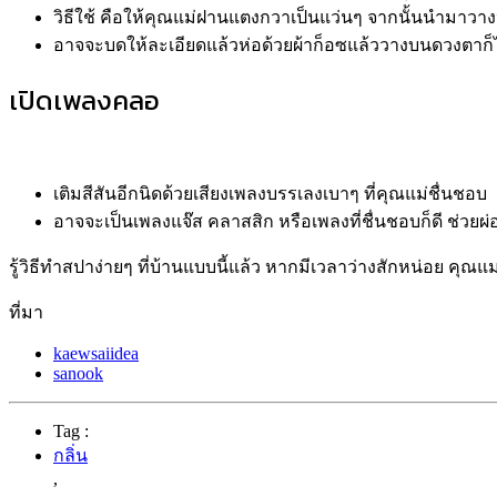
วิธีใช้ คือให้คุณแม่ฝานแตงกวาเป็นแว่นๆ จากนั้นนำมา
อาจจะบดให้ละเอียดแล้วห่อด้วยผ้าก็อซแล้ววางบนดวงตาก็ได
เปิดเพลงคลอ
เติมสีสันอีกนิดด้วยเสียงเพลงบรรเลงเบาๆ ที่คุณแม่ชื่นชอบ
อาจจะเป็นเพลงแจ๊ส คลาสสิก หรือเพลงที่ชื่นชอบก็ดี ช่วยผ
รู้วิธีทำสปาง่ายๆ ที่บ้านแบบนี้แล้ว หากมีเวลาว่างสักหน่อย 
ที่มา
kaewsaiidea
sanook
Tag :
กลิ่น
,