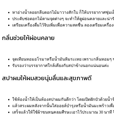
หาอ่างน้ำลอยกลีบดอกไม้มาวางสักใบ ก็ให้บรรยากาศชุ่มเย
ประดับช่อดอกไม้ตามจุดต่างๆ จะทำให้ดูผ่อนคลายและน่ารักย
เตรียมเครื่องดื่มไว้จิบเพิ่มเพื่อความสดชื่น ลองเตรียมเครื
กลิ่นช่วยให้ผ่อนคลาย
จุดเทียนหอมอโรมาหรือน้ำมันหิมระเหย เพราะกลิ่นหอมๆ 
รับรองว่าบรรยากาศใกล้เคียงกับสปาข้างนอกแน่นอนค่ะ
สปาผมให้ผมสวยนุ่มลื่นและสุขภาพดี
ใช้ห้องน้ำให้เป็นห้องสปาผมกันดีกว่า โดยเปิดฝักบัวด้วยน้ำ
แล้วสระผมหลังจากนั้นใส่ออยล์บำรุงหรือน้ำมันมะพร้าวเพื่อ
เสร็จแล้วให้ใช้ผ้าขนหนูคลุมศีรษะเอาไว้ประมาณ 30 นาที 