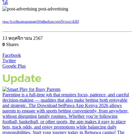
post-advertising
How To เตรียมสมองของลูกให้พร้อมรับอนาคตที่คาดเดาไม่ได้
13 พฤศจิกายน 2567
0
Shares
Facebook
Twitter
Google Plus
Update
Parenting is a full-time job that requires focus, patience, and careful
decision-making — qualities that also make betting both enjoyable
and strategic. The Download betPawa App Kenya 2026 allows
parents to engage with sports betting conveniently, from anywhere,
without disrupting family routines. Whether you’re following
football, basketball, or other sports, the app makes it easy to place
bets, track odds, and enjoy promotions while balancing daily
responsibilities. Start your journey today in Betpawa casino! The