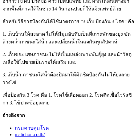
อาการไข้ ผื่น ปวดข้อ ควรไปพบแพทย์ และหากได้เดินทางมา
จากพื้นที่ภาคใต้ในช่วง 14 วันก่อนป่วยก็ให้แจ้งแพทย์ด้วย
สำหรับวิธีการป้องกันให้ใช้มาตรการ “3 เก็บ ป้องกัน 3 โรค” คือ
1. เก็บบ้านให้สะอาด ไม่ให้มีมุมอับทึบเป็นที่เกาะพักของยุง ขัด
ล้างคว่ำภาชนะใส่น้ำ และเปลี่ยนน้ำในแจกันทุกสัปดาห์
2. เก็บขยะ เศษภาชนะไม่ให้เป็นแหล่งเพาะพันธุ์ยุง และนำวัสดุ
เหลือใช้ไปขายเป็นรายได้เสริม และ
3. เก็บน้ำ ภาชนะใส่น้ำต้องปิดฝาให้มิดชิดป้องกันไม่ให้ยุงลาย
วางไข่
เพื่อป้องกัน 3 โรค คือ 1. โรคไข้เลือดออก 2. โรคติดเชื้อไวรัสซิ
กา 3. ไข้ปวดข้อยุงลาย
อ้างอิงจาก
กรมควบคุมโรค
matichon.co.th/