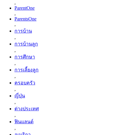
,
ParentOne
,
ParentsOne
,
การบ้าน
,
การบ้านลูก
,
การศึกษา
,
การเลี้ยงลูก
,
ครอบครัว
,
ญี่ปุ่น
,
ต่างประเทศ
,
ฟินแลนด์
,
อเมริกา