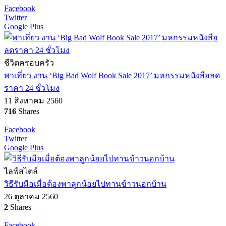
Facebook
Twitter
Google Plus
ชีวิตครอบครัว
พาเที่ยว งาน ‘Big Bad Wolf Book Sale 2017’ มหกรรมหนังสือลด
ราคา 24 ชั่วโมง
11 สิงหาคม 2560
716
Shares
Facebook
Twitter
Google Plus
ไลฟ์สไตล์
วิธีรับมือเมื่อต้องพาลูกน้อยไปทานข้าวนอกบ้าน
26 ตุลาคม 2560
2
Shares
Facebook