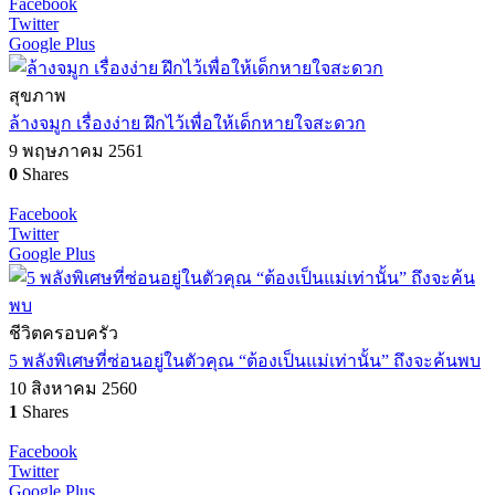
Facebook
Twitter
Google Plus
สุขภาพ
ล้างจมูก เรื่องง่าย ฝึกไว้เพื่อให้เด็กหายใจสะดวก
9 พฤษภาคม 2561
0
Shares
Facebook
Twitter
Google Plus
ชีวิตครอบครัว
5 พลังพิเศษที่ซ่อนอยู่ในตัวคุณ “ต้องเป็นแม่เท่านั้น” ถึงจะค้นพบ
10 สิงหาคม 2560
1
Shares
Facebook
Twitter
Google Plus