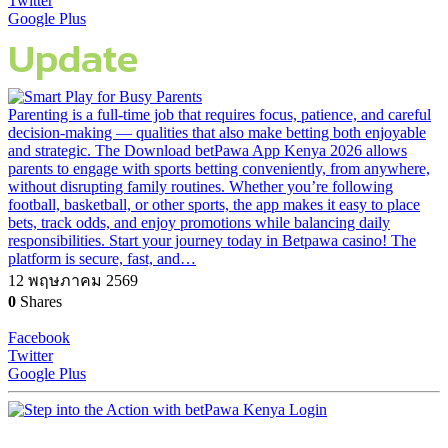
Twitter
Google Plus
Update
Parenting is a full-time job that requires focus, patience, and careful
decision-making — qualities that also make betting both enjoyable
and strategic. The Download betPawa App Kenya 2026 allows
parents to engage with sports betting conveniently, from anywhere,
without disrupting family routines. Whether you’re following
football, basketball, or other sports, the app makes it easy to place
bets, track odds, and enjoy promotions while balancing daily
responsibilities. Start your journey today in Betpawa casino! The
platform is secure, fast, and…
12 พฤษภาคม 2569
0
Shares
Facebook
Twitter
Google Plus