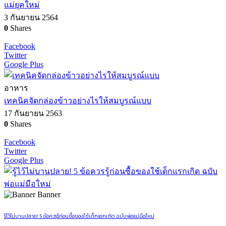
แม่ยุคใหม่
3 กันยายน 2564
0
Shares
Facebook
Twitter
Google Plus
อาหาร
เทคนิคจัดกล่องข้าวอย่างไรให้สมบูรณ์แบบ
17 กันยายน 2563
0
Shares
Facebook
Twitter
Google Plus
Banner
รู้ไว้ไม่บานปลาย! 5 ข้อควรรู้ก่อนซื้อของใช้เด็กแรกเกิด ฉบับพ่อแม่มือใหม่