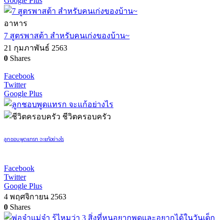
Google Plus
อาหาร
7 สูตรพาสต้า สำหรับคนเก่งของบ้าน~
21 กุมภาพันธ์ 2563
0
Shares
Facebook
Twitter
Google Plus
ชีวิตครอบครัว
ลูกชอบพูดแทรก จะแก้อย่างไร
Facebook
Twitter
Google Plus
4 พฤศจิกายน 2563
0
Shares