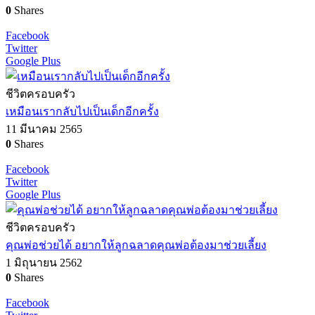
0
Shares
Facebook
Twitter
Google Plus
ชีวิตครอบครัว
เหมือนเรากลับไปเป็นเด็กอีกครั้ง
11 มีนาคม 2565
0
Shares
Facebook
Twitter
Google Plus
ชีวิตครอบครัว
คุณพ่อช่วยได้ อยากให้ลูกฉลาดคุณพ่อต้องมาช่วยเลี้ยง
1 มิถุนายน 2562
0
Shares
Facebook