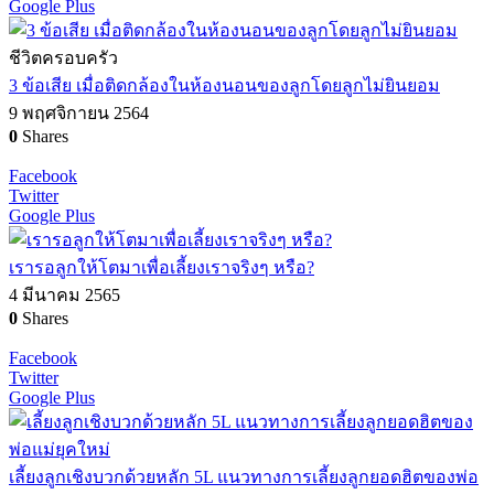
Google Plus
ชีวิตครอบครัว
3 ข้อเสีย เมื่อติดกล้องในห้องนอนของลูกโดยลูกไม่ยินยอม
9 พฤศจิกายน 2564
0
Shares
Facebook
Twitter
Google Plus
เรารอลูกให้โตมาเพื่อเลี้ยงเราจริงๆ หรือ?
4 มีนาคม 2565
0
Shares
Facebook
Twitter
Google Plus
เลี้ยงลูกเชิงบวกด้วยหลัก 5L แนวทางการเลี้ยงลูกยอดฮิตของพ่อ