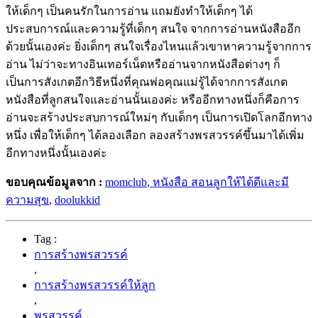
ให้เด็กๆ เป็นคนรักในการอ่าน แถมยังทำให้เด็กๆ ได้
ประสบการณ์และความรู้ที่เด็กๆ สนใจ จากการอ่านหนังสืออีก
ด้วยนั้นเองค่ะ ยิ่งเด็กๆ สนใจเรื่องไหนแล้วเขาหาความรู้จากการ
อ่าน ไม่ว่าจะทางอินเทอร์เน็ตหรืออ่านจากหนังสือต่างๆ ก็
เป็นการสังเกตอีกวิธีหนึ่งที่คุณพ่อคุณแม่รู้ได้จากการสังเกต
หนังสือที่ลูกสนใจและอ่านนั้นเองค่ะ หรืออีกทางหนึ่งก็คือการ
อ่านจะสร้างประสบการณ์ใหม่ๆ กับเด็กๆ เป็นการเปิดโลกอีกทาง
หนึ่ง เพื่อให้เด็กๆ ได้ลองเลือก ลองสร้างพรสวรรค์ขึ้นมาได้เพิ่ม
อีกทางหนึ่งนั้นเองค่ะ
ขอบคุณข้อมูลจาก :
momclub
,
หนังสือ สอนลูกให้ได้ดีและมี
ความสุข
,
doolukkid
Tag :
การสร้างพรสวรรค์
,
การสร้างพรสวรรค์ให้ลูก
,
พรสวรรค์