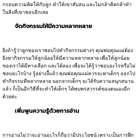
กรอบความคิดให้กับลูก ทำให้เขาสับสน และไม่กล้าคิดกล้าทำ
ในสิ่งที่เขาชอบอีกเลย
จัดกิจกรรมให้มีความหลากหลาย
ยิ่งถ้ารู้ว่าลูกของเราชอบไปทำกิจกรรมต่างๆ คุณพ่อคุณแม่ต้อง
ยิ่งหากิจกรรมให้ลูกน้อยให้มีความหลากหลาย เพื่อให้ลูกน้อย
ของเราได้มีทางเลือก และได้ลอง เพื่อจะได้รู้ว่าชอบอะไรหรือไม่
ชอบอะไรบ้าง รู้อย่างงี้แล้ว คุณพ่อคุณแม่ควรจะพาเด็กๆ ออกไป
ทำกิจรรมที่หลากหลาย นอกจากเด็กๆ จะได้รับความสนุกสนาน
แล้ว ก็เป็นอีกวิธีที่จะทำให้เด็กๆ ได้พบพรสวรรค์ของตนเองอีก
ด้วยค่ะ
เพิ่มพูนความรู้ด้วยการอ่าน
การอ่านไม่ว่าจะอ่านอะไรก็ถือว่ามีประโยชน์ เพราะเป็นการฝึก