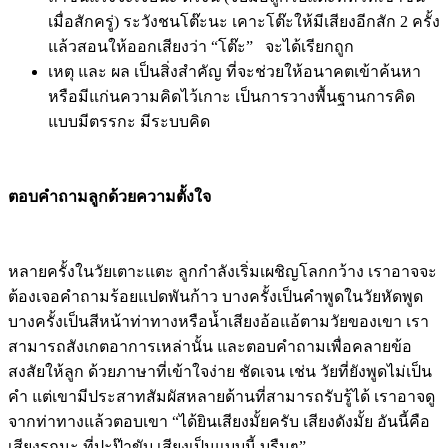
มีสถานการณ์อะไรเกิดขึ้น เขาได้ไล่ลำดับการคิดได้ ของ
แบบนี้ต้องฝึกบ่อยๆ เป็นธรรมชาติ จนกลายเป็นพื้นฐานวิธี
คิด
เช่น ลูกเดินไปชนโต๊ะ เมื่อคุยเรื่องความบาดเจ็บแล้ว
ปลอบใจให้หายตกใจแล้ว
จากข้อบน ถามเค้าว่า เมื่อกี้ลูกชนอะไร บางครั้ง
เหตุการณ์เกิดขึ้นเร็วมาก ลูกอาจไม่รู้ว่าเพราะอะไรตัวเอง
จึงเจ็บตัว เราสามารถบอกลูกได้ เมื่อกี้ลูกชนอันนี้นะ เรียก
ว่าโต๊ะ โต๊ะมันแข็งนะลูก ลองเคาะดู (จับมือเค้าไปเคาะ)
ถ้าชนแรงจะเจ็บนะ ตรงนี้ (จับมือลูกไปแตะที่หัวที่เขาชน
เมื่อสักครู่) ระวังชนโต๊ะนะ เคาะโต๊ะให้มีเสียงอีกสัก 2 ครั้ง
แล้วสอนให้ออกเสียงว่า “โต๊ะ” จะได้เรียกถูก
เหตุ และ ผล เป็นสิ่งสำคัญ ที่จะช่วยให้อนาคตเข้าค้นหา
หรือมีแก่นความคิดไว้เกาะ เป็นการวางพื้นฐานการคิด
แบบมีตรรกะ มีระบบคิด
ตอบคำถามลูกด้วยความตั้งใจ