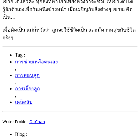
การเรียนรู้ทักษะวิชาการก็เป็นสิ่งที่ดี แต่จะดียิ่งกว่าถ้าลูกของเรา
สามารถเรียนรู้ เข้าใจเรื่องทั่วไปในชีวิตประจำวันได้ตั้งแต่ยัง
เล็กๆ และสามารถเอาตัวรอดได้,
การสอนให้แก้ไขปัญหา ในสิ่ง
ที่ทำไม่ได้ ด้วยการพาเขาก้าวไปทีละขั้นตอน
แรกๆ คือ การชี้นำ
เมื่อฝึกบ่อยๆ เด็กจะเริ่มคิดเองเป็น เราต้องไม่
กลัวที่ลูกจะทำ
อะไรด้วยตนเองได้ เพราะเมื่อเกิดเหตุฉุกเฉินขึ้น เราก็อยากให้
เขาจะเอาตัวรอดเองได้ ยิ่งแก้ปัญหาได้ต่อหน้าเรา ก็ยิ่งอุ่นใจค่ะ
อย่าเบื่อหน่ายที่จะสอนหรือปูพื้นฐานให้ลูก เพราะ
เผลอแป๊บเดียว
เขาก็โตแล้วค่ะ
ทุกสิ่งที่ทำ เราเพียงหวังว่าจะช่วยให้เขาเติบโต
รู้จักตัวเอง
เพื่อวันหนึ่งข้างหน้า เมื่อเผชิญกับสิ่งต่างๆ เขาจะคิด
เป็น…
เมื่อคิดเป็น แม่ก็หวังว่า ลูกจะใช้ชีวิตเป็น และมีความสุขกับชีวิต
จริงๆ
Tag :
การช่วยเหลือตนเอง
,