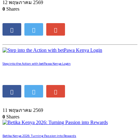
Update
Parenting is a full-time job that requires focus, patience, and careful
decision-making — qualities that also make betting both enjoyable
and strategic. The Download betPawa App Kenya 2026 allows
parents to engage with sports betting conveniently, from anywhere,
without disrupting family routines. Whether you’re following
football, basketball, or other sports, the app makes it easy to place
bets, track odds, and enjoy promotions while balancing daily
responsibilities. Start your journey today in Betpawa casino! The
platform is secure, fast, and…
12 พฤษภาคม 2569
0
Shares
Step into the Action with betPawa Kenya Login