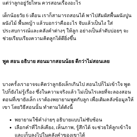
สอนโดยให้ใช้ประสาทสัมผัสทั้ง 5 จะช่วยเรียนรู้ได้ดี
การสอนให้ลูกมีประสบการณ์ตรง สามารถปรับให้เหมาะกับวัย
ได้ เช่น จับมือเขาไปอังแบบมีระยะปลอดภัย และบอกว่าร้อนคือ
แบบนี้ ถ้าจับตรงๆ จะร้อนมาก คุณแม่สามารถสามารถทำท่าจับ
ใกล้ๆ แล้วทำท่าร้อน เจ็บมือ แบบสมจริง “ถ้าจับโดน จะเจ็บมาก
ต้องทายาหรือไปหาหมอ”
เราอาจพาลูกไปสัมผัสสิ่งต่างๆ เช่น
“น้ำนะคะ //มันเย็นๆนะ// มันอุ่นๆนะ// หรือจับน้ำไม่ได้เลย” แล้ว
แต่ว่าลูกอยู่วัยไหน ควรสอนเรื่องอะไร
เด็กน้อยวัย 6 เดือน เราก็สามารถสอนได้ พาไปสัมผัสพื้นผนังปูน
ผนังไม้ พื้นหญ้า แล้วบอกว่าคืออะไร จับแล้วเป็นไง
ใส่
ประสบการณ์และคลังคำต่างๆ ให้ลูก อย่างเป็นลำดับบ่อยๆ จะ
ช่วยเรียบเรียงความคิดลูกได้ดียิ่งขึ้น
พูด สอน อธิบาย สอนมากสอนน้อย ดีกว่าไม่สอนเลย