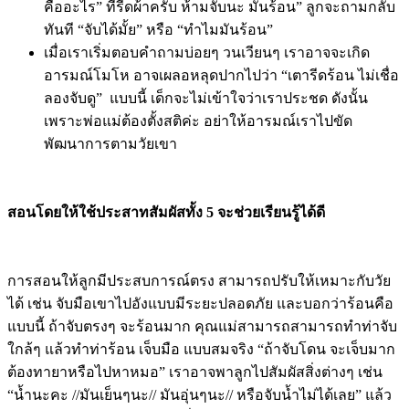
สามารถเข้าใจได้ในครั้งเดียวหรือรู้ทุกอย่างได้ด้วยการพูดเพียง
ครั้งเดียวจบ เพราะงั้นคงมีบ้างที่จะถูกถามซ้ำๆ จนทำให้คุณ
พ่อคุณแม่เหนื่อยไปข้าง แต่มันก็เป็นสัญญาณที่ดี ที่ลูกรู้จักถาม
นะคะ
“ฝนมาจากไหน” , “น้องร้องไห้เพราะอะไร” , “ทำไมต้อง
กินข้าว” คำถามต่างๆ ที่ลูกถาม คุณพ่อคุณแม่ต้องตั้งใจ
ตอบ พยายามให้คำตอบที่เข้าใจง่าย ไม่ซับซ้อน
ไม่ใช้คำประชดประชันที่ทำให้เด็กไม่เข้าใจ เช่น “เตารีด
คืออะไร” ที่รีดผ้าครับ ห้ามจับนะ มันร้อน” ลูกจะถามกลับ
ทันที “จับได้มั้ย” หรือ “ทำไมมันร้อน”
เมื่อเราเริ่มตอบคำถามบ่อยๆ วนเวียนๆ เราอาจจะเกิด
อารมณ์โมโห อาจเผลอหลุดปากไปว่า “เตารีดร้อน ไม่เชื่อ
ลองจับดู” แบบนี้ เด็กจะไม่เข้าใจว่าเราประชด ดังนั้น
เพราะพ่อแม่ต้องตั้งสติค่ะ อย่าให้อารมณ์เราไปขัด
พัฒนาการตามวัยเขา