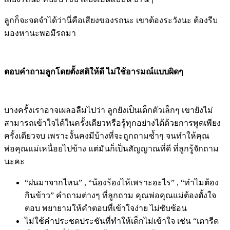
หลายครั้งในวัยเตาะแตะ ลูกกำลังเริ่มเผชิญโลกกว้าง เราอาจจะ
ต้องเจอคำถามร้อยแปดพันก้าว บางครั้งเป็นคำพูดในวัยหัดพูด
บางครั้งเป็นสีหน้าท่าทางหรือน้ำเสียงอ้อแอ้ตามวัยของเขา
เรา
สามารถสังเกตอาการเหล่านั้น และตอบคำถามเพื่อคลายข้อ
สงสัยให้ลูก ด้วยภาษาที่เข้าใจง่าย ชัดเจน
เช่น วัยที่ยังพูดไม่เป็น
คำ แต่เขามีประสาทสัมผัสหลายด้านที่สามารถรับรู้ได้ เราอาจดู
จากท่าทางแล้วตอบเขา “ได้ยินเสียงมั้ยครับ เสียงดังมั้ย อันนี้คือ
เสียงรถนะ ที่ปะป๊าขับ เสียงเป็นแบบนี้ บรืนๆ”
ลูกก็จะจดจำได้ว่านี่คือเสียงของรถนะ เขาต้องระวังนะ ต้องรีบ
มองหานะพอมีรถมา
ตอบคำถามลูกโดยตั้งสติให้ดี ไม่ใช้อารมณ์แบบผิดๆ
บางครั้งเราอาจเผลอลืมไปว่า ลูกยังเป็นเด็กตัวเล็กๆ เขายังไม่