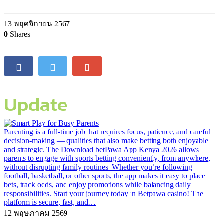
13 พฤศจิกายน 2567
0
Shares
Update
Parenting is a full-time job that requires focus, patience, and careful
decision-making — qualities that also make betting both enjoyable
and strategic. The Download betPawa App Kenya 2026 allows
parents to engage with sports betting conveniently, from anywhere,
without disrupting family routines. Whether you’re following
football, basketball, or other sports, the app makes it easy to place
bets, track odds, and enjoy promotions while balancing daily
responsibilities. Start your journey today in Betpawa casino! The
platform is secure, fast, and…
12 พฤษภาคม 2569