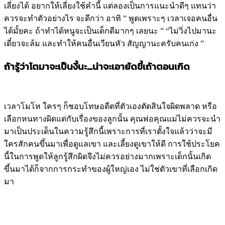
เลี่ยงได้ อยากให้เลี่ยงใช้คำนี้ แต่ลองเป็นการแนะนำดีๆ แทนว่า
ควรจะทำตัวอย่างไร จะดีกว่า อาทิ ” พูดเพราะๆ เวลาเจอคนอื่น
ได้มั้ยคะ ถ้าทำได้หนูจะเป็นเด็กดีมากๆ เลยนะ ” “ไม่วิ่งไปมานะ
เดี๋ยวจะล้ม และทำให้คนอื่นเวียนหัว สัญญานะครับคนเก่ง ”
ถ้ารู้ว่าโตมาจะเป็นงี้นะ…น่าจะเอายัดขี้เถ้าตอนเกิด
เวลาโมโห ใครๆ ก็ชอบโทษอดีตที่ตัวเองตัดสินใจผิดพลาด หรือ
เลือกหนทางผิดแต่กับเรื่องของลูกนั้น คุณพ่อคุณแม่ไม่ควรจะนำ
มาเป็นประเด็นในความรู้สึกนี้เพราะการที่เราตั้งใจแล้วว่าจะมี
ใครสักคนขึ้นมาเพื่อดูแลเขา และเลี้ยงดูเขาให้ดี การใช้ประโยค
นี้ในการพูดให้ลูกรู้สึกผิดจึงไม่ควรอย่างมากเพราะเด็กนั้นเกิด
ขึ้นมาได้ก็จากการกระทำของผู้ใหญ่เอง ไม่ใช่ตัวเขาที่เลือกเกิด
มา