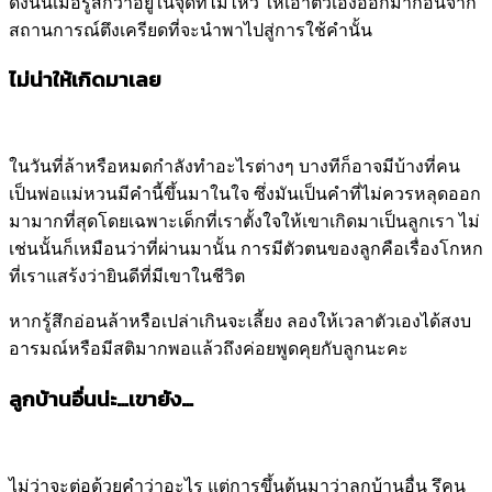
ดังนั้นเมื่อรู้สึกว่าอยู่ในจุดที่ไม่ไหว ให้เอาตัวเองออกมาก่อนจาก
สถานการณ์ตึงเครียดที่จะนำพาไปสู่การใช้คำนั้น
ไม่น่าให้เกิดมาเลย
ในวันที่ล้าหรือหมดกำลังทำอะไรต่างๆ บางทีก็อาจมีบ้างที่คน
เป็นพ่อแม่หวนมีคำนี้ขึ้นมาในใจ ซึ่งมันเป็นคำที่ไม่ควรหลุดออก
มามากที่สุดโดยเฉพาะเด็กที่เราตั้งใจให้เขาเกิดมาเป็นลูกเรา ไม่
เช่นนั้นก็เหมือนว่าที่ผ่านมานั้น การมีตัวตนของลูกคือเรื่องโกหก
ที่เราแสร้งว่ายินดีที่มีเขาในชีวิต
หากรู้สึกอ่อนล้าหรือเปล่าเกินจะเลี้ยง ลองให้เวลาตัวเองได้สงบ
อารมณ์หรือมีสติมากพอแล้วถึงค่อยพูดคุยกับลูกนะคะ
ลูกบ้านอื่นน่ะ…เขายัง…
ไม่ว่าจะต่อด้วยคำว่าอะไร แต่การขึ้นต้นมาว่าลูกบ้านอื่น รึคน