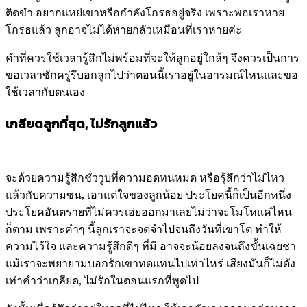
ติดขำ อยากแหย่เขาหรือกำลังโกรธอยู่จริง เพราะพอเราหาย
โกรธแล้ว ลูกอาจไม่ได้หายกลัวเหมือนที่เราหายค่ะ
คำที่ควรใช้เวลารู้สึกไม่พร้อมที่จะให้ลูกอยู่ใกล้ๆ จึงควรเป็นการ
ขอเวลาซักครู่รึบอกลูกไปว่าตอนนี้เราอยู่ในอารมณ์ไหนและขอ
ใช้เวลากับตนเอง
เกลียดลูกที่สุด, ไม่รักลูกแล้ว
จะด้วยความรู้สึกชั่ววูบที่ความอดทนหมด หรือรุ้สึกว่าไม่ไหว
แล้วกับความซน, เอาแต่ใจของลูกน้อย ประโยคนี้ก็เป็นอีกหนึ่ง
ประโยคอันตรายที่ไม่ควรเอ่ยออกมาเลยไม่ว่าจะโมโหแค่ไหน
ก็ตาม เพราะคำๆ นี้ลูกเราจะจดจำไปจนถึงวันที่เขาโต ทำให้
ความไว้ใจ และความรู้สึกดีๆ ที่มี อาจจะน้อยลงจนถึงขั้นเฉยชา
แม้เราจะพยายามบอกรักเขาทดแทนไปเท่าไหร่ เสียงมันก็ไม่ดัง
เท่าคำว่าเกลียด, ไม่รักในตอนแรกที่พูดไป