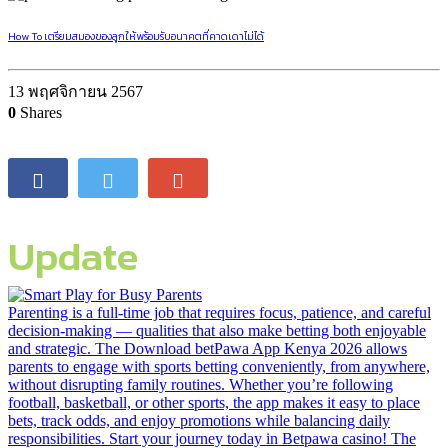
How To เตรียมสมองของลูกให้พร้อมรับอนาคตที่คาดเดาไม่ได้
13 พฤศจิกายน 2567
0
Shares
Update
Parenting is a full-time job that requires focus, patience, and careful
decision-making — qualities that also make betting both enjoyable
and strategic. The Download betPawa App Kenya 2026 allows
parents to engage with sports betting conveniently, from anywhere,
without disrupting family routines. Whether you’re following
football, basketball, or other sports, the app makes it easy to place
bets, track odds, and enjoy promotions while balancing daily
responsibilities. Start your journey today in Betpawa casino! The