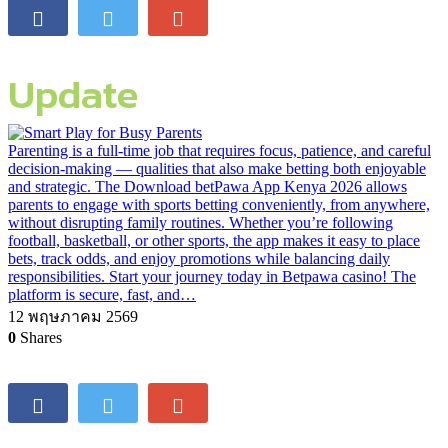
Update
Parenting is a full-time job that requires focus, patience, and careful
decision-making — qualities that also make betting both enjoyable
and strategic. The Download betPawa App Kenya 2026 allows
parents to engage with sports betting conveniently, from anywhere,
without disrupting family routines. Whether you’re following
football, basketball, or other sports, the app makes it easy to place
bets, track odds, and enjoy promotions while balancing daily
responsibilities. Start your journey today in Betpawa casino! The
platform is secure, fast, and…
12 พฤษภาคม 2569
0
Shares