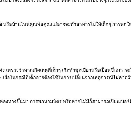
กเกินไป อาจจะลองกะไซส์จากขนาดที่สามารถใส่ไปข้างๆกระเป๋าของเด
้วย หรือบ้านไหนคุณพ่อคุณแม่อาจจะทำอาหารไปให้เด็กๆ การพกใส่กล่
ค่ะ เพราะว่าหากเกิดเหตุที่เด็กๆ เกิดทำชุดเปียกหรือเปื้อนขึ้นมา 
ค่ะ เผื่อในกรณีที่เด็กอาจต้องใช้ในการเปลี่ยนจากเหตุการณ์ไม่คาดฝ
ดหลงทางขึ้นมา การพกนามบัตร หรือหากไม่มีก็สามารถเขียนเบอร์ติดต่