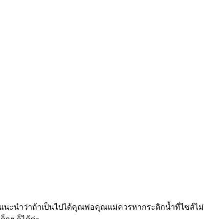
อแนะนำว่าถ้าเป็นไปได้คุณพ่อคุณแม่ควรหากระติกน้ำที่ไซส์ไม่