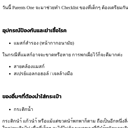
วันนี้ Parents One จะมาช่วยทำ Checklist ของที่เด็กๆ ต้องเตรียมก
อุปกรณ์ป้องกันและฆ่าเชื้อโรค
แมสก์สำรอง (หน้ากากอนามัย)
ในกรณีที่แมสก์อาจจะขาดหรือหาย การพกเผื่อไว้ก็จะดีมากค่ะ
สายคล้องแมสก์
สเปรย์แอลกอฮอล์ / เจลล้างมือ
ของอื่นๆที่ต้องนำใส่กระเป๋า
กระติกน้ำ
กระติกนำ้ แก้วนำ้ หรือแม้แต่ขวดนำ้พกพาก็ตาม ถือเป็นอีกหนึ่งส