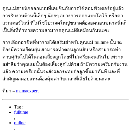
คุณแม่สายนักออกแบบที่เคยชินกับการใช้คอมพิวเตอร์อยู่แล้ว
การรับงานด้านนี้เล็กๆ น้อยๆ อย่างการออกแบบโลโก้ หรือคา
แรกเตอร์ไลน์ ที่ไม่ใช่โปรเจคใหญ่ขนาดต้องอดนอนขนาดนั้นก็
เป็นสิ่งที่ท้าทายความสามารถคุณแม่ดีเหมือนกันนะคะ
การเลือกอาชีพที่หารายได้เสริมสำหรับคุณแม่ fulltime นั้น จะ
ต้องมีความยืดหยุ่น สามารถทำตอนลูกหลับ หรือสามารถทำ
ควบคู่กันไปได้ในตอนเลี้ยงลูกโดยที่ไม่เครียดจนเกินไป เพราะ
อย่าลืมว่าคุณแม่นั้นต้องเลี้ยงลูกไปด้วย ถ้ามีความเครียดกับงาน
แล้ว ความเครียดนั้นจะส่งผลกระทบต่อลูกขึ้นมาทันที และที่
สำคัญผลตอบแทนต้องคุ้มค่ากับเวลาที่เสียไปด้วยนะคะ
ที่มา –
mamaexpert
Tag :
fulltime
,
online
,