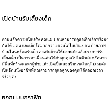
เปิดบ้านรับเลี้ยงเด็ก
ตามหลักความเป็นจริง คุณแม่ 1 คนสามารถดูแลเด็กเล็กพร้อมๆ
กันได้ 2 คน และเด็กโตมากกว่า 2ขวบได้ไม่เกิน 3 คน ถ้าสภาพ
บ้านไหนพร้อมรับเด็ก ลองจัดบ้านให้ปลอดภัยแล้วประกาศรับ
เลี้ยงเด็ก เป็นการหาเพื่อนเล่นให้กับลูกคุณไปในตัวค่ะ หรือหาก
มีพื้นที่กว้างพอหาผู้ช่วยแล้วเปิดเป็นเนอสรี่ขนาดใหญ่ไปเลยค่ะ
เป็นอีกหนึ่งอาชีพที่คุณสามารถดูแลลูกของคุณได้ตลอดเวลา
จริงๆ ค่ะ
ออกแบบกราฟิก