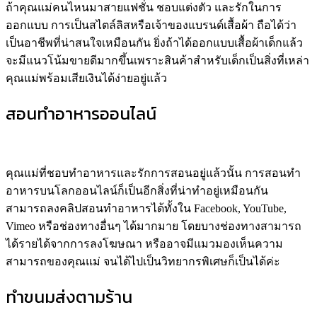
ถ้าคุณแม่คนไหนมาสายแฟชั่น ชอบแต่งตัว และรักในการ
ออกแบบ การเป็นสไตล์ลิสหรือเจ้าของแบรนด์เสื้อผ้า ถือได้ว่า
เป็นอาชีพที่น่าสนใจเหมือนกัน ยิ่งถ้าได้ออกแบบเสื้อผ้าเด็กแล้ว
จะมีแนวโน้มขายดีมากขึ้นเพราะสินค้าสำหรับเด็กเป็นสิ่งที่เหล่า
คุณแม่พร้อมเสียเงินได้ง่ายอยู่แล้ว
สอนทำอาหารออนไลน์
คุณแม่ที่ชอบทำอาหารและรักการสอนอยู่แล้วนั้น การสอนทำ
อาหารบนโลกออนไลน์ก็เป็นอีกสิ่งที่น่าทำอยู่เหมือนกัน
สามารถลงคลิปสอนทำอาหารได้ทั้งใน Facebook, YouTube,
Vimeo หรือช่องทางอื่นๆ ได้มากมาย โดยบางช่องทางสามารถ
ได้รายได้จากการลงโฆษณา หรืออาจมีแมวมองเห็นความ
สามารถของคุณแม่ จนได้ไปเป็นวิทยากรพิเศษก็เป็นได้ค่ะ
ทำขนมส่งตามร้าน