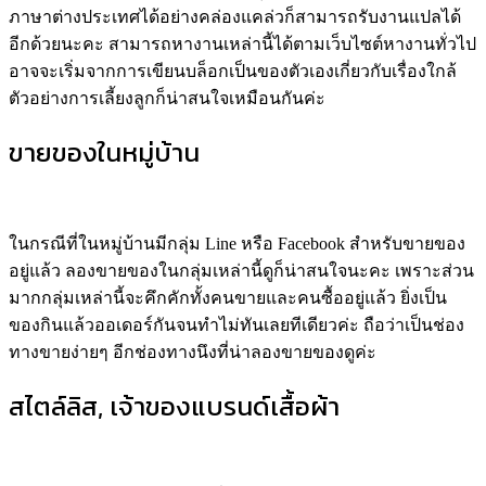
ภาษาต่างประเทศได้อย่างคล่องแคล่วก็สามารถรับงานแปลได้
อีกด้วยนะคะ สามารถหางานเหล่านี้ได้ตามเว็บไซต์หางานทั่วไป
อาจจะเริ่มจากการเขียนบล็อกเป็นของตัวเองเกี่ยวกับเรื่องใกล้
ตัวอย่างการเลี้ยงลูกก็น่าสนใจเหมือนกันค่ะ
ขายของในหมู่บ้าน
ในกรณีที่ในหมู่บ้านมีกลุ่ม Line หรือ Facebook สำหรับขายของ
อยู่แล้ว ลองขายของในกลุ่มเหล่านี้ดูก็น่าสนใจนะคะ เพราะส่วน
มากกลุ่มเหล่านี้จะคึกคักทั้งคนขายและคนซื้ออยู่แล้ว ยิ่งเป็น
ของกินแล้วออเดอร์กันจนทำไม่ทันเลยทีเดียวค่ะ ถือว่าเป็นช่อง
ทางขายง่ายๆ อีกช่องทางนึงที่น่าลองขายของดูค่ะ
สไตล์ลิส, เจ้าของแบรนด์เสื้อผ้า