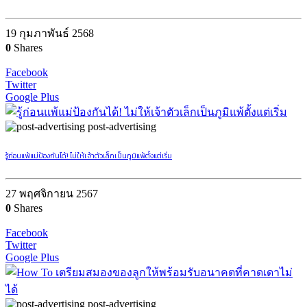
19 กุมภาพันธ์ 2568
0
Shares
Facebook
Twitter
Google Plus
post-advertising
รู้ก่อนแพ้แม่ป้องกันได้! ไม่ให้เจ้าตัวเล็กเป็นภูมิแพ้ตั้งแต่เริ่ม
27 พฤศจิกายน 2567
0
Shares
Facebook
Twitter
Google Plus
post-advertising