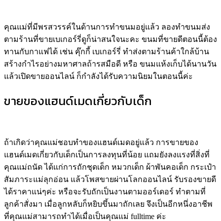
คุณแม่ที่มีพรสวรรค์ในด้านการทำขนมอยู่แล้ว ลองทำขนมส่ง
ตามร้านที่ขายเบเกอร์รี่ดูก็น่าสนใจนะคะ ขนมที่ขายดีตอนนี้ต้อง
ทานกับกาแฟได้ เช่น คุ๊กกี้ เบเกอร์รี่ ทำส่งตามร้านค้าใกล้บ้าน
สร้างกำไรอย่างมหาศาลถ้ารสมือดี หรือ ขนมแห้งเก็บได้นานวัน
แล้วเปิดขายออนไลน์ ก็กำลังได้รับความนิยมในตอนนี้ค่ะ
ขายของแฮนด์เมดเกี่ยวกับเด็ก
ถ้าเกิดว่าคุณแม่ชอบทำของแฮนด์เมดอยู่แล้ว การขายของ
แฮนด์เมดเกี่ยวกับเด็กเป็นการลงทุนที่น้อย แถมยังลงแรงที่สิ่งที่
คุณแม่ถนัด ได้แก่การถักชุดเด็ก หมวกเด็ก ผ้าพันคอเด็ก กระเป๋า
สัมภาระแม่ลุกอ่อน แล้วโพสขายผ่านโลกออนไลน์ รับรองขายดี
ได้ราคาแน่ๆค่ะ หรือจะรับถักเป็นงานตามออร์เดอร์ ทำตามที่
ลูกค้าสั่งมา เมื่อลูกหลับก็หยิบขึ้นมาถักเลย จึงเป็นอีกหนึ่งอาชีพ
ที่คุณแม่สามารถทำได้เมื่อเป็นคุณแม่ fulltime ค่ะ