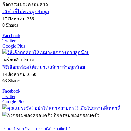
กิจกรรมของครอบครัว
20 คำที่ไม่ควรพูดกับลูก
17 สิงหาคม 2561
0
Shares
Facebook
Twitter
Google Plus
เตรียมตัวเป็นแม่
วิธีเลือกกล้องให้เหมาะแก่การถ่ายลูกน้อย
14 สิงหาคม 2560
63
Shares
Facebook
Twitter
Google Plus
กิจกรรมของครอบครัว
คุณแม่ระวัง ! อย่าให้คลาดสายตา !! เมื่อไปสถานที่เหล่านี้