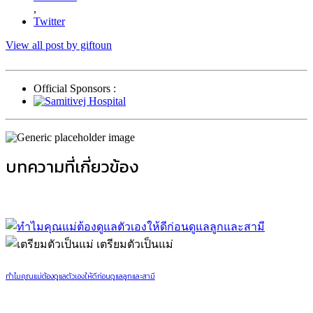
,
Twitter
View all post by giftoun
Official Sponsors :
บทความที่เกี่ยวข้อง
เตรียมตัวเป็นแม่
ทำไมคุณแม่ต้องดูแลตัวเองให้ดีก่อนดูแลลูกและสามี