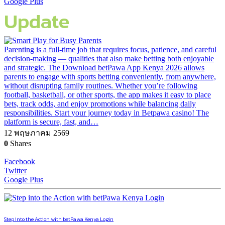
Google Plus
Update
Parenting is a full-time job that requires focus, patience, and careful
decision-making — qualities that also make betting both enjoyable
and strategic. The Download betPawa App Kenya 2026 allows
parents to engage with sports betting conveniently, from anywhere,
without disrupting family routines. Whether you’re following
football, basketball, or other sports, the app makes it easy to place
bets, track odds, and enjoy promotions while balancing daily
responsibilities. Start your journey today in Betpawa casino! The
platform is secure, fast, and…
12 พฤษภาคม 2569
0
Shares
Facebook
Twitter
Google Plus
Step into the Action with betPawa Kenya Login