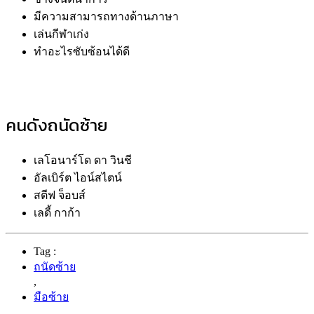
มีความสามารถทางด้านภาษา
เล่นกีฬาเก่ง
ทำอะไรซับซ้อนได้ดี
คนดังถนัดซ้าย
เลโอนาร์โด ดา วินชี
อัลเบิร์ต ไอน์สไตน์
สตีฟ จ็อบส์
เลดี้ กาก้า
Tag :
ถนัดซ้าย
,
มือซ้าย
,