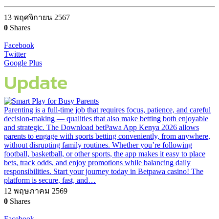
13 พฤศจิกายน 2567
0
Shares
Facebook
Twitter
Google Plus
Update
Parenting is a full-time job that requires focus, patience, and careful
decision-making — qualities that also make betting both enjoyable
and strategic. The Download betPawa App Kenya 2026 allows
parents to engage with sports betting conveniently, from anywhere,
without disrupting family routines. Whether you’re following
football, basketball, or other sports, the app makes it easy to place
bets, track odds, and enjoy promotions while balancing daily
responsibilities. Start your journey today in Betpawa casino! The
platform is secure, fast, and…
12 พฤษภาคม 2569
0
Shares
Facebook