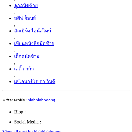
ลูกถนัดซ้าย
,
สตีฟ จ็อบส์
,
อัลเบิร์ต ไอน์สไตน์
,
เขียนหนังสือมือซ้าย
,
เด็กถนัดซ้าย
,
เลดี้ กาก้า
,
เลโอนาร์โด ดา วินชี
Writer Profile :
blahblahboong
Blog :
Social Media :
View all post by blahblahboong