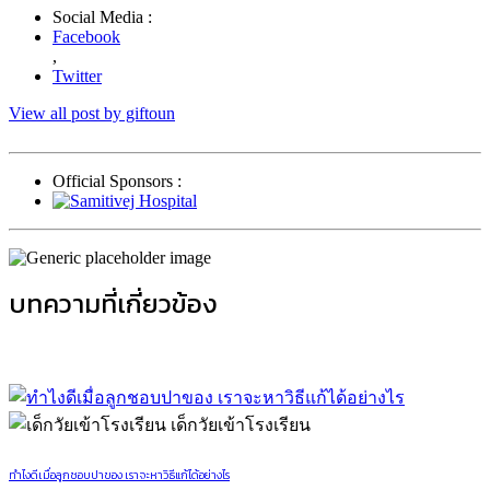
Social Media :
Facebook
,
Twitter
View all post by giftoun
Official Sponsors :
บทความที่เกี่ยวข้อง
เด็กวัยเข้าโรงเรียน
ทำไงดีเมื่อลูกชอบปาของ เราจะหาวิธีแก้ได้อย่างไร