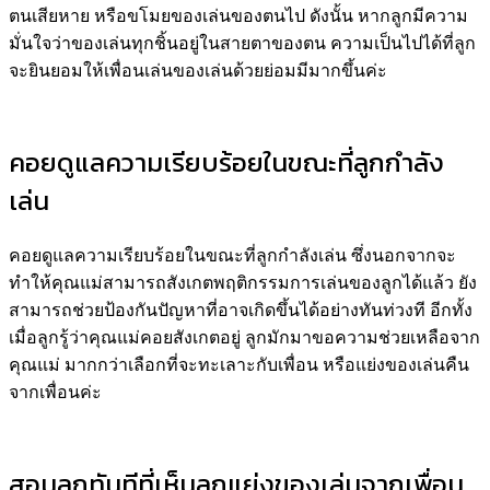
ตนเสียหาย หรือขโมยของเล่นของตนไป ดังนั้น หากลูกมีความ
มั่นใจว่าของเล่นทุกชิ้นอยู่ในสายตาของตน ความเป็นไปได้ที่ลูก
จะยินยอมให้เพื่อนเล่นของเล่นด้วยย่อมมีมากขึ้นค่ะ
คอยดูแลความเรียบร้อยในขณะที่ลูกกำลัง
เล่น
คอยดูแลความเรียบร้อยในขณะที่ลูกกำลังเล่น ซึ่งนอกจากจะ
ทำให้คุณแม่สามารถสังเกตพฤติกรรมการเล่นของลูกได้แล้ว ยัง
สามารถช่วยป้องกันปัญหาที่อาจเกิดขึ้นได้อย่างทันท่วงที อีกทั้ง
เมื่อลูกรู้ว่าคุณแม่คอยสังเกตอยู่ ลูกมักมาขอความช่วยเหลือจาก
คุณแม่ มากกว่าเลือกที่จะทะเลาะกับเพื่อน หรือแย่งของเล่นคืน
จากเพื่อนค่ะ
สอนลูกทันทีที่เห็นลูกแย่งของเล่นจากเพื่อน