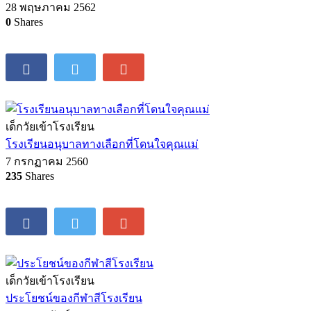
28 พฤษภาคม 2562
0
Shares
เด็กวัยเข้าโรงเรียน
โรงเรียนอนุบาลทางเลือกที่โดนใจคุณแม่
7 กรกฏาคม 2560
235
Shares
เด็กวัยเข้าโรงเรียน
ประโยชน์ของกีฬาสีโรงเรียน