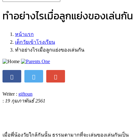
ทำอย่างไรเมื่อลูกแย่งของเล่นกัน
หน้าแรก
เด็กวัยเข้าโรงเรียน
ทำอย่างไรเมื่อลูกแย่งของเล่นกัน
Writer :
giftoun
:
19 กุมภาพันธ์ 2561
เมื่อพี่น้องวัยใกล้กันนั้น ธรรมดามากที่จะเล่นของเล่นกันเป็น