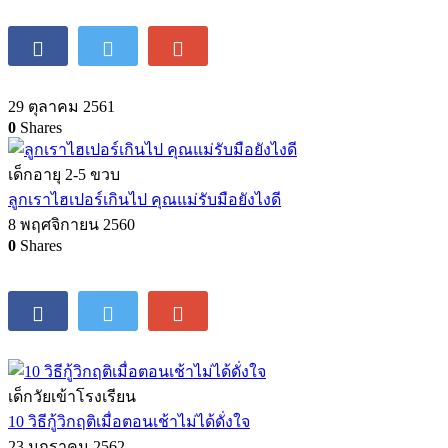
29 ตุลาคม 2561
0
Shares
เด็กอายุ 2-5 ขวบ
ลูกเราไฮเปอร์เกินไป คุณแม่รับมือยังไงดี
8 พฤศจิกายน 2560
0
Shares
เด็กวัยเข้าโรงเรียน
10 วิธีกู้วิกฤติเมื่อตอนเช้าไม่ได้ดั่งใจ
23 มกราคม 2562