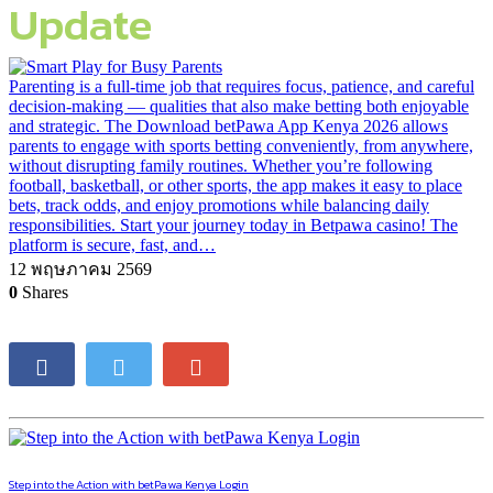
Update
Parenting is a full-time job that requires focus, patience, and careful
decision-making — qualities that also make betting both enjoyable
and strategic. The Download betPawa App Kenya 2026 allows
parents to engage with sports betting conveniently, from anywhere,
without disrupting family routines. Whether you’re following
football, basketball, or other sports, the app makes it easy to place
bets, track odds, and enjoy promotions while balancing daily
responsibilities. Start your journey today in Betpawa casino! The
platform is secure, fast, and…
12 พฤษภาคม 2569
0
Shares
Step into the Action with betPawa Kenya Login