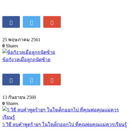
25 พฤษภาคม 2561
0
Shares
ข้อกังวลเมื่อลูกถนัดซ้าย
13 กันยายน 2560
0
Shares
5 วิธี ลบคำพูดร้ายๆ ในใจเด็กออกไป ที่คุณพ่อคุณแม่ควรเรียนรู้