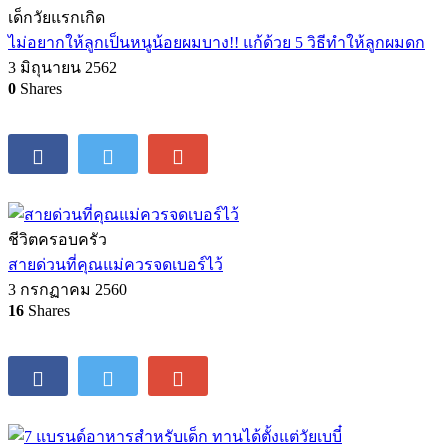
เด็กวัยแรกเกิด
ไม่อยากให้ลูกเป็นหนูน้อยผมบาง!! แก้ด้วย 5 วิธีทําให้ลูกผมดก
3 มิถุนายน 2562
0
Shares
ชีวิตครอบครัว
สายด่วนที่คุณแม่ควรจดเบอร์ไว้
3 กรกฏาคม 2560
16
Shares