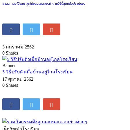
5 แนวทางแก้ปัญหาลูกไม่ยอมนอน ลองทำตามวิธีนี้ลูกหลับปุ๋ยแน่นอน
3 มกราคม 2562
0
Shares
Banner
5 วิธีปรับตัวเมื่อบ้านอยู่ไกลโรงเรียน
17 ตุลาคม 2562
0
Shares
เด็กวัยเข้าโรงเรียน