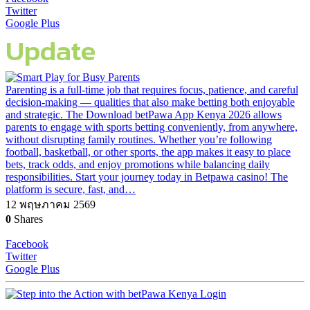
Twitter
Google Plus
Update
Parenting is a full-time job that requires focus, patience, and careful
decision-making — qualities that also make betting both enjoyable
and strategic. The Download betPawa App Kenya 2026 allows
parents to engage with sports betting conveniently, from anywhere,
without disrupting family routines. Whether you’re following
football, basketball, or other sports, the app makes it easy to place
bets, track odds, and enjoy promotions while balancing daily
responsibilities. Start your journey today in Betpawa casino! The
platform is secure, fast, and…
12 พฤษภาคม 2569
0
Shares
Facebook
Twitter
Google Plus