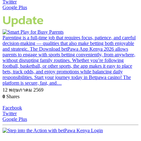
Twitter
Google Plus
Update
Parenting is a full-time job that requires focus, patience, and careful
decision-making — qualities that also make betting both enjoyable
and strategic. The Download betPawa App Kenya 2026 allows
parents to engage with sports betting conveniently, from anywhere,
without disrupting family routines. Whether you’re following
football, basketball, or other sports, the app makes it easy to place
bets, track odds, and enjoy promotions while balancing daily
responsibilities. Start your journey today in Betpawa casino! The
platform is secure, fast, and…
12 พฤษภาคม 2569
0
Shares
Facebook
Twitter
Google Plus