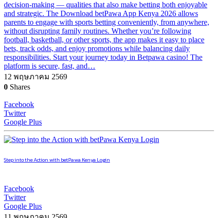
decision-making — qualities that also make betting both enjoyable
and strategic. The Download betPawa App Kenya 2026 allows
parents to engage with sports betting conveniently, from anywhere,
without disrupting family routines. Whether you’re following
football, basketball, or other sports, the app makes it easy to place
bets, track odds, and enjoy promotions while balancing daily
responsibilities. Start your journey today in Betpawa casino! The
platform is secure, fast, and…
12 พฤษภาคม 2569
0
Shares
Facebook
Twitter
Google Plus
Step into the Action with betPawa Kenya Login
Facebook
Twitter
Google Plus
11 พฤษภาคม 2569