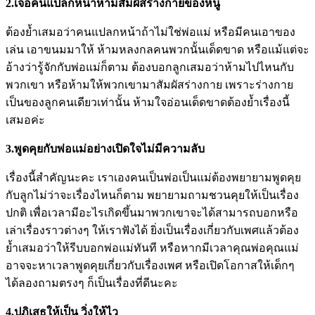
2.เจอคนแปลกหน้าห้ามสัมผัสร่างกายของหนู
ต้องย้ำเสมอว่าคนแปลกหน้าถ้าไม่ใช่พ่อแม่ หรือมีคนเอาของ
เล่น เอาขนมมาให้ ห้ามหลงกลคนพวกนั้นเด็ดขาด หรือแม้แต่จะ
อ้างว่ารู้จักกับพ่อแม่ก็ตาม ต้องบอกลูกเสมอว่าห้ามไปไหนกับ
พวกเขา หรือห้ามให้พวกเขามาสัมผัสร่างกาย เพราะร่างกาย
เป็นของลูกคนเดียวเท่านั้น ห้ามใจอ่อนเด็ดขาดต้องย้ำเรื่องนี้
เสมอค่ะ
3.พูดคุยกับพ่อแม่อย่างเปิดใจไม่มีความลับ
เรื่องนี้สำคัญนะคะ เราเองคนเป็นพ่อเป็นแม่ต้องพยายามพูดคุย
กับลูกไม่ว่าจะเรื่องไหนก็ตาม พยายามถามชวนคุยให้เป็นเรื่อง
ปกติ เพื่อเวลามีอะไรเกิดขึ้นมาพวกเขาจะได้สามารถบอกหรือ
เล่าเรื่องราวต่างๆ ให้เราฟังได้ ยิ่งเป็นเรื่องเกี่ยวกับเพศแล้วต้อง
ย้ำเสมอว่าให้รีบบอกพ่อแม่ทันที หรือหากมีเวลาคุณพ่อคุณแม่
อาจจะหาเวลาพูดคุยเกี่ยวกับเรื่องเพศ หรือเปิดโอกาสให้เด็กๆ
ได้ลองถามตรงๆ ก็เป็นเรื่องที่ดีนะคะ
4.ปฏิเสธให้เป็น วิ่งให้ไว